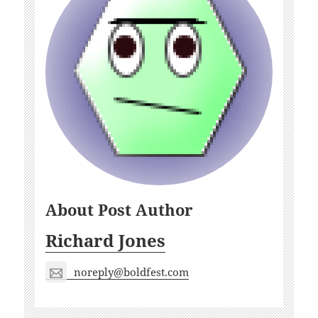
About Post Author
Richard Jones
noreply@boldfest.com