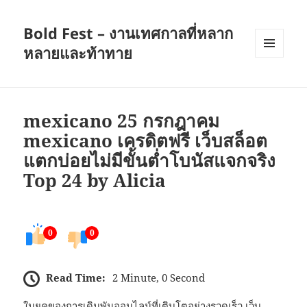
Bold Fest – งานเทศกาลที่หลาก
หลายและท้าทาย
เมนู
และวิด
เจ็ต
mexicano 25 กรกฎาคม
mexicano เครดิตฟรี เว็บสล็อต
แตกบ่อยไม่มีขั้นต่ำโบนัสแจกจริง
Top 24 by Alicia
0
0
Read Time:
2 Minute, 0 Second
ในยุคของการเดิมพันออนไลน์ที่เติบโตอย่างรวดเร็ว เว็บ