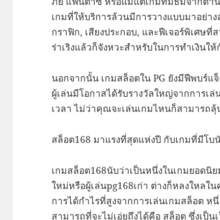
ภัย แฟนตาซี หรือแม้แต่เกมที่มีธีมจากตำ
เกมที่ให้บริการล้วนมีการวางแบบมาอย่างละ
กราฟิก, เสียงประกอบ, และฟีเจอร์พิเศษท
ร่าเริงแล้วก็จังหวะสำหรับในการทำเงินให้ก
นอกจากนั้น เกมสล็อตใน PG ยังมีฟีพบร์แจ็
ผู้เล่นมีโอกาสได้รับรางวัลใหญ่จากการเ
เวลา ไม่ว่าคุณจะเล่นเกมไหนก็สามารถลุ้
สล็อต168 มาแรงที่สุดแห่งปี กับเกมที่มีโบ
เกมสล็อต168นับว่าเป็นหนึ่งในเกมยอดนิยมอ
ใหม่หรือผู้เล่นpg168เก่า ต่างก็หลงให
การได้กำไรที่สูงจากการเล่นเกมสล็อต หนึ่งใ
สามารถที่จะไม่เอ่ยถึงได้คือ สล็อต ซึ่งเป