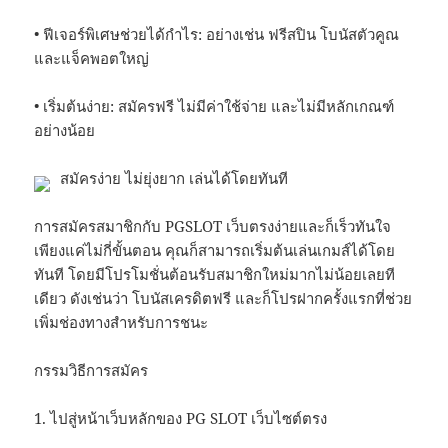
• ฟีเจอร์พิเศษช่วยได้กำไร: อย่างเช่น ฟรีสปิน โบนัสตัวคูณ
และแจ็คพอตใหญ่
• เริ่มต้นง่าย: สมัครฟรี ไม่มีค่าใช้จ่าย และไม่มีหลักเกณฑ์
อย่างน้อย
สมัครง่าย ไม่ยุ่งยาก เล่นได้โดยทันที
การสมัครสมาชิกกับ PGSLOT เว็บตรงง่ายและก็เร็วทันใจ
เพียงแค่ไม่กี่ขั้นตอน คุณก็สามารถเริ่มต้นเล่นเกมส์ได้โดย
ทันที โดยมีโปรโมชั่นต้อนรับสมาชิกใหม่มากไม่น้อยเลยที
เดียว ดังเช่นว่า โบนัสเครดิตฟรี และก็โปรฝากครั้งแรกที่ช่วย
เพิ่มช่องทางสำหรับการชนะ
กรรมวิธีการสมัคร
1. ไปสู่หน้าเว็บหลักของ PG SLOT เว็บไซต์ตรง