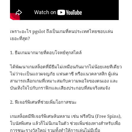
เพราะอะไร pgslot ถึงเป็นเกมที่คนประเทศไทยชอบเล่น
เยอะที่สุด?
1. ธีมเกมมากมายที่ตอบโจทย์ทุกสไตล์
ได้พัฒนาเกมสล็อตที่มีธีมไม่เหมือนกันมากไม่น้อยเลยทีเดียว
ไม่ว่าจะเป็นแถวผจญภัย แฟนตาซี หรือแนวคลาสสิก ผู้เล่น
สามารถเลือกเกมที่เหมาะสมกับความพอใจของตนเอง และ
บันเทิงใจไปกับกราฟิกและเสียงประกอบที่สมจริงสมจัง
2. ฟีเจอร์พิเศษที่ช่วยเพิ่มโอกาสชนะ
เกมสล็อตมีฟีเจอร์พิเศษล้นหลาม เช่น ฟรีสปิน (Free Spins),
โบนัสพิเศษ แล้วก็ไม่นิเกมในตัว ช่วยเพิ่มช่องทางสำหรับเพื่อ
การชนะรางวัลใหญ่ รวมทั้งทำให้การเล่นไม่มีเบื่อ