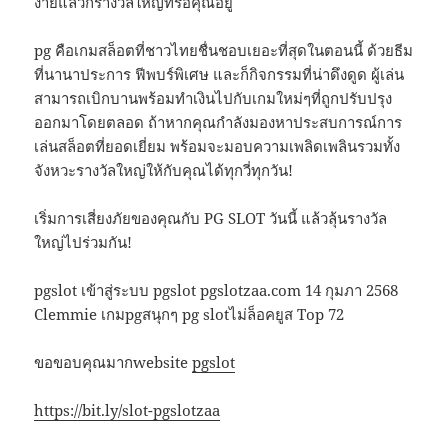
ง่ายแล้วก็รางวัลใหญ่ที่รอคุณอยู่
pg คือเกมสล็อตที่ชาวไทยชื่นชอบเยอะที่สุดในตอนนี้ ด้วยธีม
ที่นานาประการ ฟีพบร์พิเศษ และก็กิจกรรมที่น่าดึงดูด ผู้เล่น
สามารถเบิกบานพร้อมทำเงินไปกับเกมใหม่ๆที่ถูกปรับปรุง
ออกมาโดยตลอด ถ้าหากคุณกำลังมองหาประสบการณ์การ
เล่นสล็อตที่ยอดเยี่ยม พร้อมจะมอบความเพลิดเพลินรวมทั้ง
จังหวะรางวัลใหญ่ให้กับคุณได้ทุกวี่ทุกวัน!
เริ่มการเสี่ยงภัยของคุณกับ PG SLOT วันนี้ แล้วลุ้นรางวัล
ใหญ่ไปร่วมกัน!
pgslot เข้าสู่ระบบ pgslot pgslotzaa.com 14 กุมภา 2568
Clemmie เกมpgสนุกๆ pg slotไม่ล็อคยูส Top 72
ขอขอบคุณมากwebsite
pgslot
https://bit.ly/slot-pgslotzaa