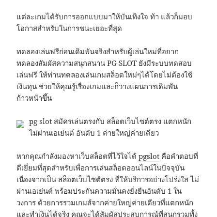
แต่ละเกมได้รับการออกแบบมาให้บันเทิงใจ ท้า แล้วก็มอบ
โอกาสสำหรับในการชนะเยอะที่สุด
ทดลองเล่นฟรีก่อนเดิมพันจริงสำหรับผู้เล่นใหม่ที่อยาก
ทดลองสัมผัสความสนุกสนาน PG SLOT ยังมีระบบทดสอบ
เล่นฟรี ให้ท่านทดลองเล่นเกมสล็อตใหม่ๆได้โดยไม่ต้องใช้
เงินทุน ช่วยให้คุณรู้เรื่องเกมและก็วางแผนการเดิมพัน
ก้าวหน้าขึ้น
pg slot สมัครเล่นตรงกับ สล็อตเว็บไซต์ตรง แตกหนัก
ไม่ผ่านเอเย่นต์ อันดับ 1 ค่ายใหญ่ค่ายเดียว
หากคุณกำลังมองหาเว็บสล็อตที่ไว้ใจได้
pgslot
คือคำตอบที่
ดีเยี่ยมที่สุดสำหรับเพื่อการเล่นสล็อตออนไลน์ในปัจจุบัน
เนื่องจากเป็น สล็อตเว็บไซต์ตรง ที่ให้บริการอย่างโปร่งใส ไม่
ผ่านเอเย่นต์ พร้อมประกันความมั่นคงยั่งยืนอันดับ 1 ใน
วงการ ด้วยการรวมเกมส์จากค่ายใหญ่ค่ายเดียวที่แตกหนัก
และทำเงินได้จริง คุณจะได้สัมผัสประสบการณ์ที่สนุกรวมทั้ง