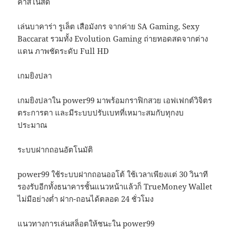
คาสิโนสด
เล่นบาคาร่า รูเล็ต เสือมังกร จากค่าย SA Gaming, Sexy
Baccarat รวมทั้ง Evolution Gaming ถ่ายทอดสดจากต่าง
แดน ภาพชัดระดับ Full HD
เกมยิงปลา
เกมยิงปลาใน power99 มาพร้อมกราฟิกสวย เอฟเฟกต์วิจิตร
ตระการตา และมีระบบปรับเบทที่เหมาะสมกับทุกงบ
ประมาณ
ระบบฝากถอนอัตโนมัติ
power99 ใช้ระบบฝากถอนออโต้ ใช้เวลาเพียงแต่ 30 วินาที
รองรับอีกทั้งธนาคารชั้นแนวหน้าแล้วก็ TrueMoney Wallet
ไม่มีอย่างต่ำ ฝาก-ถอนได้ตลอด 24 ชั่วโมง
แนวทางการเล่นสล็อตให้ชนะใน power99