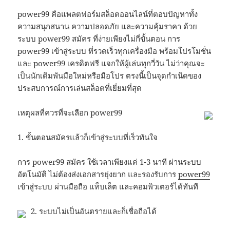
power99 คือแพลตฟอร์มสล็อตออนไลน์ที่ตอบปัญหาทั้ง
ความสนุกสนาน ความปลอดภัย และความคุ้มราคา ด้วย
ระบบ power99 สมัคร ที่ง่ายเพียงไม่กี่ขั้นตอน การ
power99 เข้าสู่ระบบ ที่รวดเร็วทุกเครื่องมือ พร้อมโปรโมชั่น
และ power99 เครดิตฟรี แจกให้ผู้เล่นทุกวี่วัน ไม่ว่าคุณจะ
เป็นนักเดิมพันมือใหม่หรือมือโปร ตรงนี้เป็นจุดกำเนิดของ
ประสบการณ์การเล่นสล็อตที่เยี่ยมที่สุด
เหตุผลที่ควรที่จะเลือก power99
1. ขั้นตอนสมัครแล้วก็เข้าสู่ระบบที่เร็วทันใจ
การ power99 สมัคร ใช้เวลาเพียงแค่ 1-3 นาที ผ่านระบบ
อัตโนมัติ ไม่ต้องส่งเอกสารยุ่งยาก และรองรับการ
power99
เข้าสู่ระบบ ผ่านมือถือ แท็บเล็ต และคอมพิวเตอร์ได้ทันที
2. ระบบไม่เป็นอันตรายและก็เชื่อถือได้