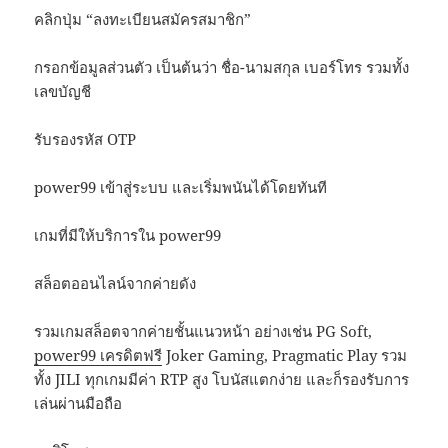
คลิกปุ่ม “ลงทะเบียนสมัครสมาชิก”
กรอกข้อมูลส่วนตัว เป็นต้นว่า ชื่อ-นามสกุล เบอร์โทร รวมทั้ง
เลขบัญชี
รับรองรหัส OTP
power99 เข้าสู่ระบบ และเริ่มพนันได้โดยทันที
เกมที่มีให้บริการใน power99
สล็อตออนไลน์จากค่ายดัง
รวมเกมสล็อตจากค่ายชั้นแนวหน้า อย่างเช่น PG Soft,
power99 เครดิตฟรี
Joker Gaming, Pragmatic Play รวม
ทั้ง JILI ทุกเกมมีค่า RTP สูง โบนัสแตกง่าย และก็รองรับการ
เล่นผ่านมือถือ