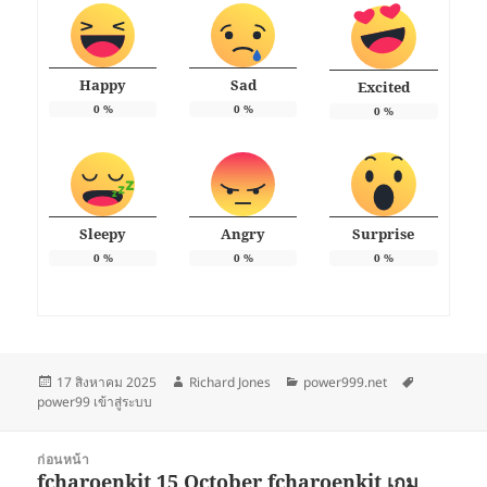
Happy
Sad
Excited
0
%
0
%
0
%
Sleepy
Angry
Surprise
0
%
0
%
0
%
เขียน
ผู้
หมวด
ป้าย
17 สิงหาคม 2025
Richard Jones
power999.net
เมื่อ
เขียน
หมู่
กำกับ
power99 เข้าสู่ระบบ
แนะแนว
ก่อนหน้า
เรื่อง
fcharoenkit 15 October fcharoenkit เกม
เรื่อง