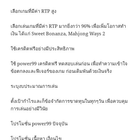
เลือกเกมที่มีค่า RTP สูง
เลือกเล่นเกมที่มีค่า RTP มากยิ่งกว่า 96% เพื่อเพิ่มโอกาสทำ
เงิน ได้แก่ Sweet Bonanza, Mahjong Ways 2
ใช้เครดิตฟรีอย่างมีประสิทธิภาพ
ใช้ power99 เครดิตฟรี ทดสอบเล่นก่อน เพื่อทำความเข้าใจ
ข้อตกลงและฟีเจอร์ของเกม ก่อนเดิมพันด้วยเงินจริง
ระบุงบประมาณการเล่น
ตั้งเป้ากำไรและก็ข้อจำกัดการขาดทุนในทุกๆวัน เพื่อควบคุม
การเล่นอย่างมีวินัย
โปรโมชั่น power99 ปัจจุบัน
โปรโมชั่น เนื้อหา เงื่อนไข