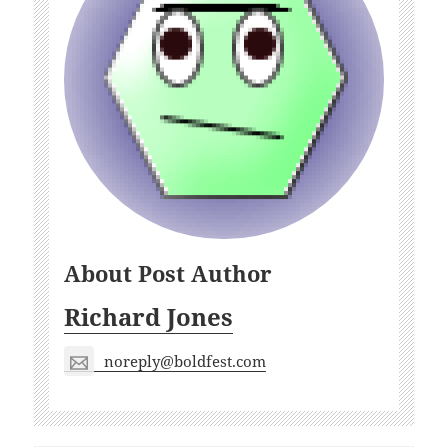
About Post Author
Richard Jones
noreply@boldfest.com