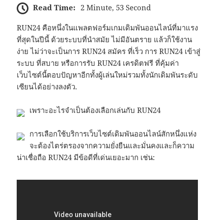
Read Time:
2 Minute, 53 Second
RUN24 คือหนึ่งในแพลตฟอร์มเกมเดิมพันออนไลน์ที่มาแรง
ที่สุดในปีนี้ ด้วยระบบที่นำสมัย ไม่มีอันตราย แล้วก็ใช้งาน
ง่าย ไม่ว่าจะเป็นการ RUN24 สมัคร ที่เร็ว การ RUN24 เข้าสู่
ระบบ ที่สบาย หรือการรับ RUN24 เครดิตฟรี ที่คุ้มค่า
เว็บไซต์นี้ตอบปัญหาอีกทั้งผู้เล่นใหม่รวมทั้งนักเดิมพันระดับ
เซียนได้อย่างลงตัว.
เพราะอะไรจำเป็นต้องเลือกเล่นกับ RUN24
การเลือกใช้บริการเว็บไซต์เดิมพันออนไลน์สักหนึ่งแห่ง
จะต้องไตร่ตรองจากความยั่งยืนและมั่นคงและก็ความ
น่าเชื่อถือ RUN24 มีข้อดีที่เด่นเยอะมาก เช่น: