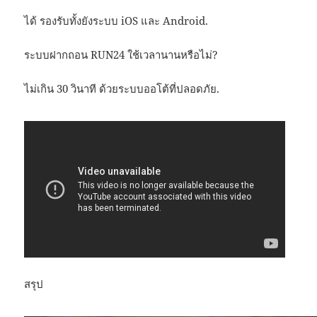
ได้ รองรับทั้งยังระบบ iOS และ Android.
ระบบฝากถอน RUN24 ใช้เวลานานหรือไม่?
ไม่เกิน 30 วินาที ด้วยระบบออโต้ที่ปลอดภัย.
สรุป