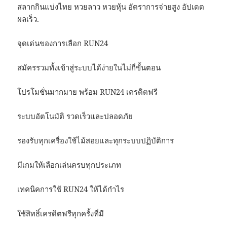
สลากกินแบ่งไทย หวยลาว หวยหุ้น อัตราการจ่ายสูง อัปเดต
ผลเร็ว.
จุดเด่นของการเลือก RUN24
สมัครรวมทั้งเข้าสู่ระบบได้ง่ายในไม่กี่ขั้นตอน
โปรโมชั่นมากมาย พร้อม RUN24 เครดิตฟรี
ระบบอัตโนมัติ รวดเร็วและปลอดภัย
รองรับทุกเครื่องใช้ไม้สอยและทุกระบบปฏิบัติการ
มีเกมให้เลือกเล่นครบทุกประเภท
เทคนิคการใช้ RUN24 ให้ได้กำไร
ใช้สิทธิ์เครดิตฟรีทุกครั้งที่มี