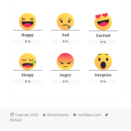
Happy
Sad
Excited
0
%
0
%
0
%
Sleepy
Angry
Surprise
0
%
0
%
0
%
เขียน
ผู้
หมวด
ป้าย
5 ตุลาคม 2025
Richard Jones
run24pro.com
เมื่อ
เขียน
หมู่
กำกับ
RUN24