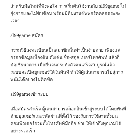
สำหรับมือใหม่ที่พึงพอใจ การเริ่มต้นใช้งานกับ
sl99game
ไม่
ยุ่งยากและไม่ซับซ้อน พร้อมมีทีมงานซัพพอร์ตตลอดระยะ
เวลา
sl99game สมัคร
กรรมวิธีลงทะเบียนเป็นสมาชิกนั้นทำเป็นง่ายดาย เพียงแค่
กรอกข้อมูลเบื้องต้น ดังเช่น ชื่อ-สกุล เบอร์โทรศัพท์ แล้วก็
บัญชีธนาคาร เมื่อยืนจนกระทั่งตัวตนเสร็จสมบูรณ์แล้ว
ระบบจะเปิดยูสเซอร์ให้ในทันที ทำให้ผู้เล่นสามารถไปสู่การ
พนันได้อย่างไม่ติดขัด
sl99gameเข้าระบบ
เมื่อสมัครสำเร็จ ผู้เล่นสามารถล็อกอินเข้าสู่ระบบได้โดยทันที
ด้วยยูสเซอร์และรหัสผ่านที่ตั้งไว้ รองรับการใช้งานทั้งบน
คอมพิวเตอร์รวมทั้งโทรศัพท์มือถือ ช่วยให้เข้าถึงทุกเกมได้
อย่างรวดเร็ว