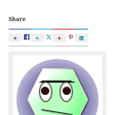
Share