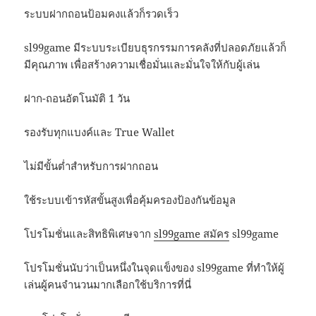
ระบบฝากถอนป้อมคงแล้วก็รวดเร็ว
sl99game มีระบบระเบียบธุรกรรมการคลังที่ปลอดภัยแล้วก็
มีคุณภาพ เพื่อสร้างความเชื่อมั่นและมั่นใจให้กับผู้เล่น
ฝาก-ถอนอัตโนมัติ 1 วัน
รองรับทุกแบงค์และ True Wallet
ไม่มีขั้นต่ำสำหรับการฝากถอน
ใช้ระบบเข้ารหัสขั้นสูงเพื่อคุ้มครองป้องกันข้อมูล
โปรโมชั่นและสิทธิพิเศษจาก
sl99game สมัคร
sl99game
โปรโมชั่นนับว่าเป็นหนึ่งในจุดแข็งของ sl99game ที่ทำให้ผู้
เล่นผู้คนจำนวนมากเลือกใช้บริการที่นี่