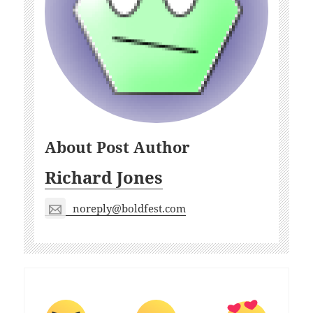
About Post Author
Richard Jones
noreply@boldfest.com