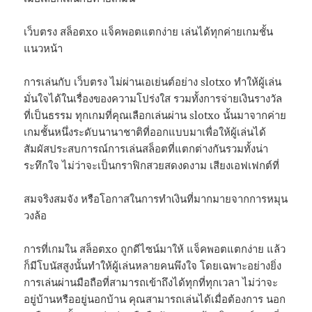
เว็บตรง สล็อตxo แจ็คพอตแตกง่าย เล่นได้ทุกค่ายเกมชั้น
แนวหน้า
การเล่นกับ เว็บตรง ไม่ผ่านเอเย่นต์อย่าง slotxo ทำให้ผู้เล่น
มั่นใจได้ในเรื่องของความโปร่งใส รวมทั้งการจ่ายเงินรางวัล
ที่เป็นธรรม ทุกเกมที่คุณเลือกเล่นผ่าน slotxo นั้นมาจากค่าย
เกมชั้นหนึ่งระดับนานาชาติที่ออกแบบมาเพื่อให้ผู้เล่นได้
สัมผัสประสบการณ์การเล่นสล็อตที่แตกต่างกันรวมทั้งน่า
ระทึกใจ ไม่ว่าจะเป็นกราฟิกสวยสดงดงาม เสียงเอฟเฟกต์ที่
สมจริงสมจัง หรือโอกาสในการทำเงินที่มากมายจากการหมุน
วงล้อ
การที่เกมใน สล็อตxo ถูกดีไซน์มาให้ แจ็คพอตแตกง่าย แล้ว
ก็มีโบนัสสูงนั้นทำให้ผู้เล่นหลายคนพึงใจ โดยเฉพาะอย่างยิ่ง
การเล่นผ่านมือถือที่สามารถเข้าถึงได้ทุกที่ทุกเวลา ไม่ว่าจะ
อยู่บ้านหรืออยู่นอกบ้าน คุณสามารถเล่นได้เมื่อต้องการ นอก