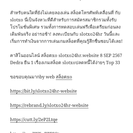
สำหรับคนใดที่ยังไม่เคยลองเล่น สล็อตโทรศัพท์เคลื่อนที่ กับ
slotxo นี่เป็นจังหวะที่ดีสำหรับการสมัครสมาชิกรวมทั้งรับ
โปรโมชั่นพิเศษ รวมทั้งการทดสอบเล่นฟรีเพื่อเตรียมก่อนลง
เดิมพันจริง อย่ารอช้า! ลงทะเบียนกับ slotxo24hr วันนี้และ
เริ่มการทำเงินจากการเล่นเกมสล็อตที่คุณรู้สึกชื่นชอบได้เลย!
คาสิโนออนไลน์ สล็อตxo slotxo24hr.website 8 SEP 2567
Dedra ยืน 1 เรื่องเกมสล็อต slotxoปลดหนี้ได้ง่ายๆ Top 33
ขอขอบคุณมากby web
สล็อตxo
https://bit.ly/slotxo24hr-website
https://rebrand.ly/slotxo24hr-website
https://cutt.ly/2eP2Ltqe