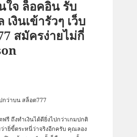
่นใจ ล็อคอิน รับ
เงินเข้ารัวๆ เว็บ
7 สมัครง่ายไม่กี่
son
ไปกว่าบน สล็อต777
ี ถึงทำเงินได้ดียิ่งไปกว่าเกมปกติ
ายิ่ขี้ตระหนี่ว่าจริงอีกครับ คุณลอง