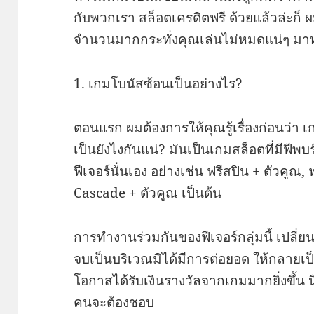
กับพวกเรา สล็อตเครดิตฟรี ด้วยแล้วล่ะก็
จำนวนมากกระทั่งคุณเล่นไม่หมดแน่ๆ มา
1. เกมโบนัสซ้อนเป็นอย่างไร?
ตอนแรก ผมต้องการให้คุณรู้เรื่องก่อนว
เป็นยังไงกันแน่? มันเป็นเกมสล็อตที่มีฟี
ฟีเจอร์นั่นเอง อย่างเช่น ฟรีสปิน + ตัวคูณ,
Cascade + ตัวคูณ เป็นต้น
การทำงานร่วมกันของฟีเจอร์กลุ่มนี้ เปลี
จบเป็นบริเวณมิได้มีการต่อยอด ให้กลายเป
โอกาสได้รับเงินรางวัลจากเกมมากยิ่งขึ้น 
คนจะต้องชอบ