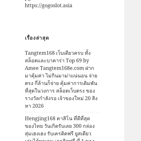
https://gogoslot.asia
เรื่องล่าสุด
Tangtem168 เว็บเดียวครบ ทั้ง
สล็อตและบาคาร่า Top 69 by
Amee Tangtem168e.com ฝาก
มาคุ้มค่า ไม่กินมาม่าแน่นอน จ่าย
ตรง กี่ล้านก็จ่าย คุ้มค่าการเดิมพัน
ที่สุดในวงการ สล็อตเว็บตรง ของ
รางวัลกำลังรอ เจ้าของใหม่ 20 สิง
หา 2026
Hengjing168 คาสิโน ที่ดีที่สุด
ของไทย วันเกิดรับเลย 300 กล่อง
สุ่มเฮงเฮง รับเครดิตฟรี ยูสเดียว