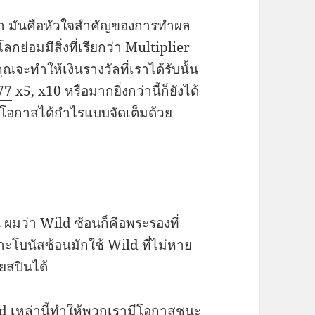
ว่า มันคือหัวใจสำคัญของการทำผล
่อมมีสิ่งที่เรียกว่า Multiplier
ูณจะทำให้เงินรางวัลที่เราได้รับนั้น
77
x5, x10 หรือมากยิ่งกว่านี้ก็ยังได้
ังมีโอกาสได้กำไรแบบจัดเต็มด้วย
ผมว่า Wild ซ้อนก็คือพระรองที่
ะโบนัสซ้อนมักใช้ Wild ที่ไม่หาย
ยสปินได้
ld เหล่านี้ทำให้พวกเรามีโอกาสชนะ