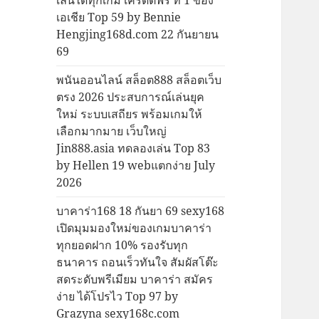
เล่นได้ทุกเกม เครดิตฟรี ที่ 1 ของ
เอเชีย Top 59 by Bennie
Hengjing168d.com 22 กันยายน
69
พนันออนไลน์ สล็อต888 สล็อตเว็บ
ตรง 2026 ประสบการณ์เล่นยุค
ใหม่ ระบบเสถียร พร้อมเกมให้
เลือกมากมาย เว็บใหญ่
Jin888.asia ทดลองเล่น Top 83
by Hellen 19 webแตกง่าย July
2026
บาคาร่า168 18 กันยา 69 sexy168
เปิดมุมมองใหม่ของเกมบาคาร่า
ทุกยอดฝาก 10% รองรับทุก
ธนาคาร ถอนเร็วทันใจ สัมผัสโต๊ะ
สดระดับพรีเมียม บาคาร่า สมัคร
ง่าย ได้โปรไว Top 97 by
Grazyna sexy168c.com