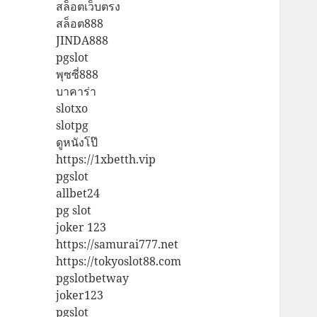
สล็อตเว็บตรง
สล็อต888
JINDA888
pgslot
พุซซี่888
บาคาร่า
slotxo
slotpg
ดูหนังโป๊
https://1xbetth.vip
pgslot
allbet24
pg slot
joker 123
https://samurai777.net
https://tokyoslot88.com
pgslotbetway
joker123
pgslot