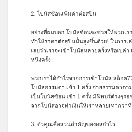
2. โบนัสซ้อนเพิ่มค่าต่อสปิน
อย่างที่ผมบอก โบนัสซ้อนจะช่วยให้พวกเรา
ทำให้ราคาต่อสปินนั้นสูงขึ้นด้วย! ในการเ
เลยว่าเราจะเข้าโบนัสหลายครั้งหรือเปล่า 
หนึ่งครั้ง
พวกเราได้กำไรจากการเข้าโบนัส สล็อต77
โบนัสธรรมดา เข้า 1 ครั้ง จ่ายธรรมดาตามเ
เป็นโบนัสซ้อน เข้า 1 ครั้ง มีฟีพบร์ต่างๆร
จากโบนัสอาจทำเงินให้เราหลายเท่ากว่าที่
3. ตัวคูณคือส่วนสำคัญของผลกำไร