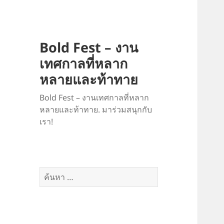
Bold Fest – งาน
เทศกาลที่หลาก
หลายและท้าทาย
Bold Fest – งานเทศกาลที่หลาก
หลายและท้าทาย. มาร่วมสนุกกับ
เรา!
ค้นหา
สำหรับ: