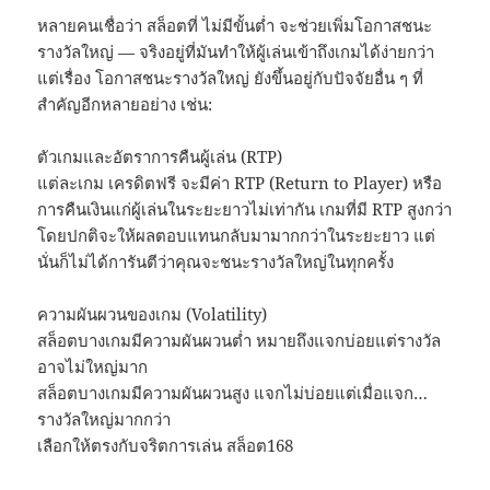
หลายคนเชื่อว่า สล็อตที่ ไม่มีขั้นต่ำ จะช่วยเพิ่มโอกาสชนะ
รางวัลใหญ่ — จริงอยู่ที่มันทำให้ผู้เล่นเข้าถึงเกมได้ง่ายกว่า
แต่เรื่อง โอกาสชนะรางวัลใหญ่ ยังขึ้นอยู่กับปัจจัยอื่น ๆ ที่
สำคัญอีกหลายอย่าง เช่น:
ตัวเกมและอัตราการคืนผู้เล่น (RTP)
แต่ละเกม เครดิตฟรี จะมีค่า RTP (Return to Player) หรือ
การคืนเงินแก่ผู้เล่นในระยะยาวไม่เท่ากัน เกมที่มี RTP สูงกว่า
โดยปกติจะให้ผลตอบแทนกลับมามากกว่าในระยะยาว แต่
นั่นก็ไม่ได้การันตีว่าคุณจะชนะรางวัลใหญ่ในทุกครั้ง
ความผันผวนของเกม (Volatility)
สล็อตบางเกมมีความผันผวนต่ำ หมายถึงแจกบ่อยแต่รางวัล
อาจไม่ใหญ่มาก
สล็อตบางเกมมีความผันผวนสูง แจกไม่บ่อยแต่เมื่อแจก…
รางวัลใหญ่มากกว่า
เลือกให้ตรงกับจริตการเล่น สล็อต168