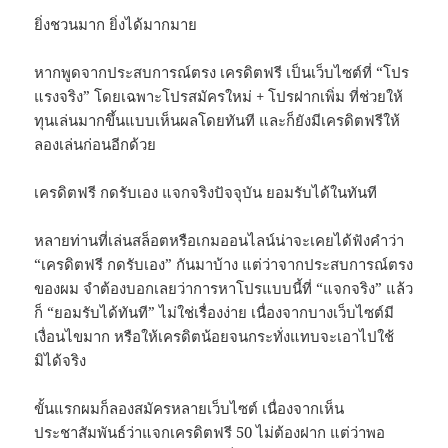
ยิ่งชวนมาก ยิ่งได้มากมาย
หากพูดจากประสบการณ์ตรง เครดิตฟรี เป็นเว็บไซต์ที่ “โปร
แรงจริง” โดยเฉพาะโปรสมัครใหม่ + โปรฝากเพิ่ม ที่ช่วยให้
ทุนเล่นมากขึ้นแบบเห็นผลโดยทันที และก็ยังมีเครดิตฟรีให้
ลองเล่นก่อนอีกด้วย
เครดิตฟรี กดรับเอง แจกจริงปัจจุบัน ยอมรับได้ในทันที
หลายท่านที่เล่นสล็อตหรือเกมออนไลน์น่าจะเคยได้ฟังคำว่า
“เครดิตฟรี กดรับเอง” กันมาบ้าง แต่ว่าจากประสบการณ์ตรง
ของผม จำต้องบอกเลยว่าการหาโปรแบบนี้ที่ “แจกจริง” แล้ว
ก็ “ยอมรับได้ทันที” ไม่ใช่เรื่องง่าย เนื่องจากบางเว็บไซต์มี
เงื่อนไขมาก หรือให้เครดิตน้อยจนกระทั่งแทบจะเอาไปใช้
มิได้จริง
ขั้นแรกผมก็ลองสมัครหลายเว็บไซต์ เนื่องจากเห็น
ประชาสัมพันธ์ว่าแจกเครดิตฟรี 50 ไม่ต้องฝาก แต่ว่าพอ