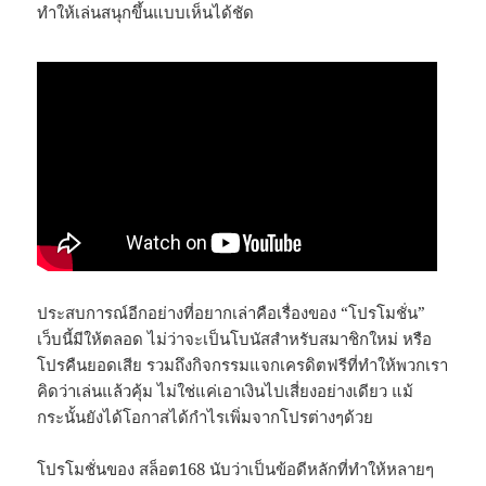
ทำให้เล่นสนุกขึ้นแบบเห็นได้ชัด
ประสบการณ์อีกอย่างที่อยากเล่าคือเรื่องของ “โปรโมชั่น”
เว็บนี้มีให้ตลอด ไม่ว่าจะเป็นโบนัสสำหรับสมาชิกใหม่ หรือ
โปรคืนยอดเสีย รวมถึงกิจกรรมแจกเครดิตฟรีที่ทำให้พวกเรา
คิดว่าเล่นแล้วคุ้ม ไม่ใช่แค่เอาเงินไปเสี่ยงอย่างเดียว แม้
กระนั้นยังได้โอกาสได้กำไรเพิ่มจากโปรต่างๆด้วย
โปรโมชั่นของ สล็อต168 นับว่าเป็นข้อดีหลักที่ทำให้หลายๆ