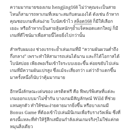
ความมากมายของเกม hengjing168 ไม่ว่าคุณจะเป็นสาย
ไหนก็สามารถหาเกมที่เหมาะสมกับตนเองได้ ดังเช่น ถ้าหาก
คุณชอบเกมที่เล่นง่าย โบนัสเข้าไว
สล็อต168
ก็มีให้เลือก
เยอะ หรือถ้าหากเป็นสายลุ้นหนักๆย้ำแจ็คพอตแตกใหญ่ ก็มี
เกมที่ดีไซน์มาเพื่อสายนี้โดยยิ่งไปกว่านั้น
สำหรับผมเอง ช่วงแรกจะย้ำเล่นเกมที่มี “ความผันผวนต่ำถึง
กึ่งกลาง” เพราะทำให้สามารถเล่นได้นาน และก็ได้โอกาสได้
โบนัสบ่อย เพียงพอเริ่มเข้าใจระบบเยอะขึ้น ค่อยขยับไปเล่น
เกมที่มีความผันแปรสูง ซึ่งแม้จะเสี่ยงกว่า แต่ว่าถ้าแตกขึ้น
มาครั้งหนึ่งก็นับว่าคุ้มมากมาย
อีกหนึ่งลักษณะเด่นของ เครดิตฟรี คือ ฟีพบร์พิเศษที่แต่ละ
เกมออกแบบมาไม่ซ้ำกัน บางเกมมีสัญลักษณ์ Wild ที่ช่วย
แทนทุกตัว ทำให้ชนะง่ายดายมากยิ่งขึ้น หรือบางเกมมี
Bonus Game ที่ต้องเข้าไปเล่นมินิเกมเพื่อรับรางวัลเพิ่ม ซึ่งที่
ตรงนี้แหละที่ทำให้รู้สึกเสมือนกำลังเล่นเกมจริงๆไม่ใช่แค่กด
หมุนสิ่งเดียว