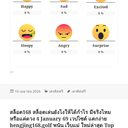
Happy
Sad
Excited
0
%
0
%
0
%
Sleepy
Angry
Surprise
0
%
0
%
0
%
…
เขียน
หมวด
ป้าย
16 เมษายน 2026
เครดิตฟรี
เครดิตฟรี
เมื่อ
หมู่
กำกับ
สล็อต168 สล็อตเล่นยังไงให้ได้กำไร มีจริงไหม
หรือแค่ดวง 4 January 69 เวปไซต์ แตกง่าย
hengjing168.golf พนัน เว็บแม่ ใหม่ล่าสุด Top