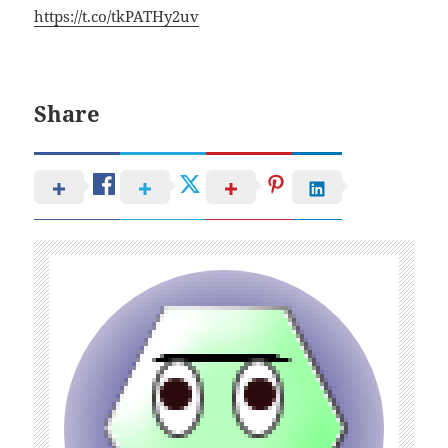
https://t.co/tkPATHy2uv
Share