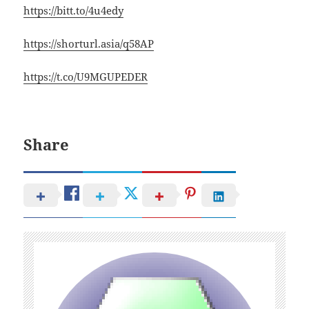
https://bitt.to/4u4edy
https://shorturl.asia/q58AP
https://t.co/U9MGUPEDER
Share