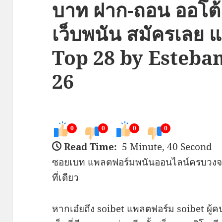
บาท ฝาก-ถอน ออโต้ 
เว็บพนัน สมัครเลย 
Top 28 by Esteban
26
0
0
0
0
Read Time:
5 Minute, 40 Second
ซอยเบท แพลตฟอร์มพนันออนไลน์ครบวงจร
ที่เดียว
หากเอ๋ยถึง soibet แพลตฟอร์ม soibet ผู้