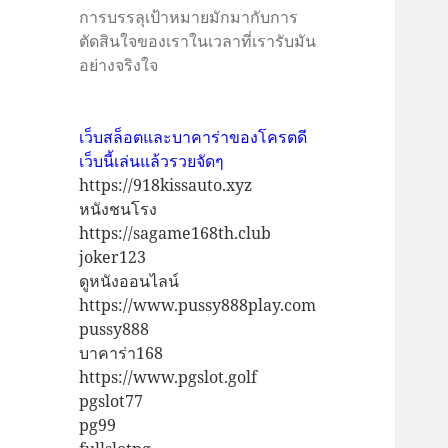
การบรรลุเป้าหมายมักมากับการ
ตัดสินใจของเราในเวลาที่เรารับมัน
อย่างจริงใจ
เว็บสล็อตและบาคาร่าของโครตดี
เว็บนี้เล่นแล้วรวยจัดๆ
https://918kissauto.xyz
หนังชนโรง
https://sagame168th.club
joker123
ดูหนังออนไลน์
https://www.pussy888play.com
pussy888
บาคาร่า168
https://www.pgslot.golf
pgslot77
pg99