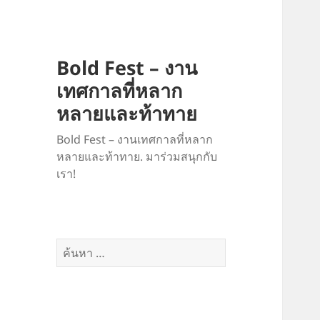
Bold Fest – งาน
เทศกาลที่หลาก
หลายและท้าทาย
Bold Fest – งานเทศกาลที่หลาก
หลายและท้าทาย. มาร่วมสนุกกับ
เรา!
ค้นหา
สำหรับ: