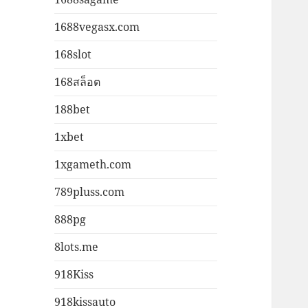
1688vegasx.com
168slot
168สล็อต
188bet
1xbet
1xgameth.com
789pluss.com
888pg
8lots.me
918Kiss
918kissauto