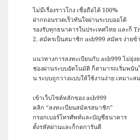
ไม่มีเรื่องราวโกง เชื่อถือได้ 100%
ฝากถอนรวดเร็วทันใจผ่านระบบออโต้
รองรับทุกธนาคารในประเทศไทย และก็ Tr
2. สมัครเป็นสมาชิก asb999 สมัคร ง่ายข้
แนวทางการลงทะเบียนกับ asb999 ไม่ยุ่งยา
ช่องผ่านระบบอัตโนมัติ ก็สามารถเริ่มพนัน
น ระบบถูกวางแบบให้ใช้งานง่าย เหมาะสมกับท
เข้าเว็บไซต์หลักของ asb999
คลิก “ลงทะเบียนสมัครสมาชิก”
กรอกเบอร์โทรศัพท์และบัญชีธนาคาร
ตั้งรหัสผ่านและก็กดการันตี