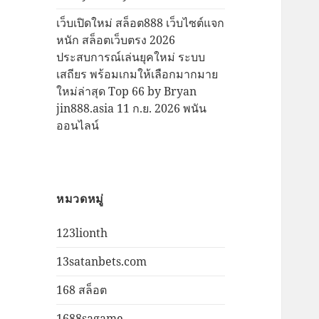
เว็บเปิดใหม่ สล็อต888 เว็บไซต์แจก
หนัก สล็อตเว็บตรง 2026
ประสบการณ์เล่นยุคใหม่ ระบบ
เสถียร พร้อมเกมให้เลือกมากมาย
ใหม่ล่าสุด Top 66 by Bryan
jin888.asia 11 ก.ย. 2026 พนัน
ออนไลน์
หมวดหมู่
123lionth
13satanbets.com
168 สล็อต
1688sagame