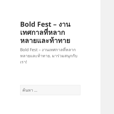
Bold Fest – งาน
เทศกาลที่หลาก
หลายและท้าทาย
Bold Fest – งานเทศกาลที่หลาก
หลายและท้าทาย. มาร่วมสนุกกับ
เรา!
ค้นหา
สำหรับ: