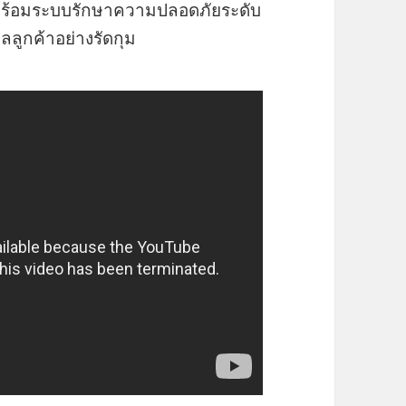
ง พร้อมระบบรักษาความปลอดภัยระดับ
ลลูกค้าอย่างรัดกุม