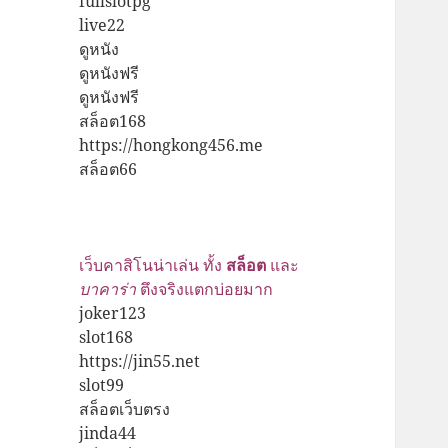
fullslotpg
live22
ดูหนัง
ดูหนังฟรี
ดูหนังฟรี
สล็อต168
https://hongkong456.me
สล็อต66
เว็บคาสิโนน่าเล่น ทั้ง
สล็อต
และ
บาคาร่า
ตึงจริงแตกบ่อยมาก
joker123
slot168
https://jin55.net
slot99
สล็อตเว็บตรง
jinda44