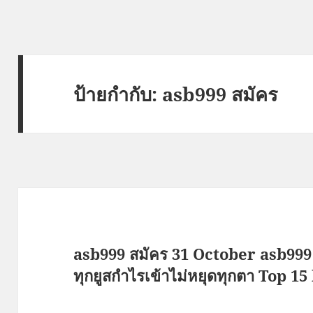
ป้ายกำกับ:
asb999 สมัคร
asb999 สมัคร 31 October asb999 แ
ทุกยูสกำไรเข้าไม่หยุดทุกตา Top 15