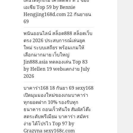
เล่นได้ทุกเกม เครดิตฟรี ที่ 1 ของ
เอเชีย Top 59 by Bennie
Hengjing168d.com 22 กันยายน
69
พนันออนไลน์ สล็อต888 สล็อตเว็บ
ตรง 2026 ประสบการณ์เล่นยุค
ใหม่ ระบบเสถียร พร้อมเกมให้
เลือกมากมาย เว็บใหญ่
Jin888.asia ทดลองเล่น Top 83
by Hellen 19 webแตกง่าย July
2026
บาคาร่า168 18 กันยา 69 sexy168
เปิดมุมมองใหม่ของเกมบาคาร่า
ทุกยอดฝาก 10% รองรับทุก
ธนาคาร ถอนเร็วทันใจ สัมผัสโต๊ะ
สดระดับพรีเมียม บาคาร่า สมัคร
ง่าย ได้โปรไว Top 97 by
Grazyna sexy168c.com