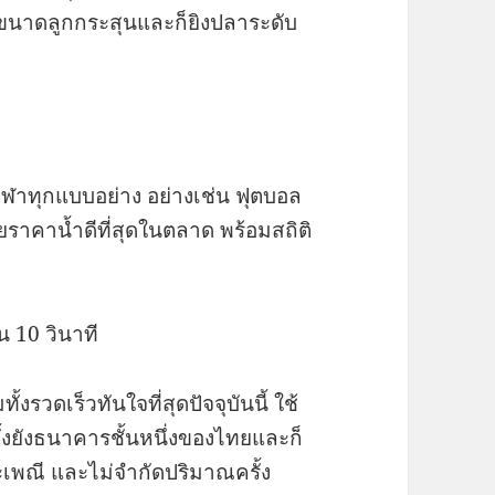
ขนาดลูกกระสุนและก็ยิงปลาระดับ
ฬาทุกแบบอย่าง อย่างเช่น ฟุตบอล
ราคาน้ำดีที่สุดในตลาด พร้อมสถิติ
น 10 วินาที
รวดเร็วทันใจที่สุดปัจจุบันนี้ ใช้
ั้งยังธนาคารชั้นหนึ่งของไทยและก็
เพณี และไม่จำกัดปริมาณครั้ง