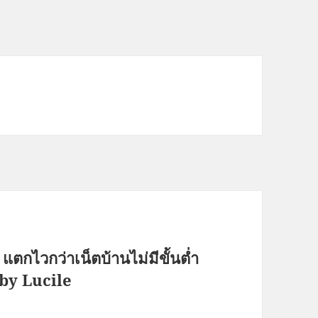
ตกไวกว่าเน็ตบ้านไม่มีขั้นต่ำ
 by Lucile