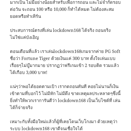
มากเป็น ไม่มีอย่างน้อยสำหรับเพื่อการถอน และไม่จำกัดรอบ
ต่อวัน จะถอน 100 หรือ 10,000 ก็ทำได้หมด ไม่ต้องสะสม
ยอดหรือทำเทิร์น
ประสบการณ์ตรงที่เล่น lockdown168 ได้จริง ถอนจริง
ไม่ใช่แค่บังเอิญ
ตอนเดือนที่แล้ว เราเล่นlockdown168เกมจากค่าย PG Soft
ชื่อว่า Fortune Tiger ด้วยเงินแค่ 300 บาท ตั้งใจเล่นแบบ
เรื่อยๆไม่บู๊มากมาย ปรากฏว่าฟรีเกมเข้า 2 รอบติด รวมแล้ว
ได้เกือบ 3,000 บาท!
แน่ๆว่าพอได้ยอดตามเป้า เรากดถอนทันที คอยไม่นานก็เงิน
เข้าตามที่บอกไว้ ไม่มีหัก ไม่มีดึง ขาดเหตุผลประหลาดๆซึ่งนี้
ยิ่งทำให้พวกเราการันตีว่า lockdown168 เป็นเว็บไซต์ที่ เล่น
ได้ก็จ่ายจริง
เหมาะกับทั้งมือใหม่แล้วก็ผู้ที่เคยโดนเว็บโกงมา ด้วยเหตุว่า
ระบบ lockdown168 เขาดีจนเชื่อใจได้