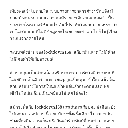
เพียงพอเข้าไปภายใน ระบบรายการอาหารต่างๆชัดแจ้ง มี
ภาษาไทยครบ เกมแต่ละเกมมีรายละเอียดบอกหมดว่าเป็น
ของค่ายไหน เวอร์ชันอะไร อันนี้ประทับใจมากมาย เพราะว่า
เราไม่ชอบเว็บที่ไม่มีข้อมูลอะไรเลย กดเข้าเกมไปก็ไม่รู้เรื่อง
ว่าเกมจากค่ายไหน
ระบบหลังบ้านของ lockdown168 เสถียรเกินคาด ไม่มีค้าง
ไม่มีจอดำให้เสียอารมณ์
ถ้าหากคุณเป็นสายสล็อตหรือบาคาร่าจะเข้าใจดีว่า ระบบที่
ไม่เสถียร เป็นฝันร้ายเลย เล่นๆอยู่แล้วหลุด เข้าใหม่แล้วเงิน
หาย หรือบางโอกาสโบนัสเข้าพอดีแล้วกระดอนหลุด พอ
เข้าไปใหม่เปลี่ยนเป็นเหมือนไม่เคยได้อะไร
แม้กระนั้นกับ lockdown168 เราเล่นมาเกือบจะ 4 เดือน ยัง
ไม่เคยพบเจอปัญหานี้เลยแม้กระทั้งครั้งเดียว ไม่ว่าจะเล่น
ช่วงเที่ยงคืน ตอนเย็น หรือวันเสาร์อาทิตย์ที่คนเข้ามากมาย
ระบบก็ยังลื่นหัวแตก ไม่กระตุก ไม่สะดุด ไม่ต้องลุ้นว่าจะ