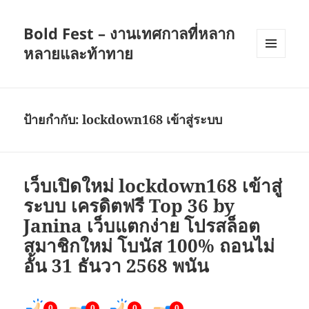
Bold Fest – งานเทศกาลที่หลาก
หลายและท้าทาย
เมนู
และวิด
เจ็ต
ป้ายกำกับ:
lockdown168 เข้าสู่ระบบ
เว็บเปิดใหม่ lockdown168 เข้าสู่
ระบบ เครดิตฟรี Top 36 by
Janina เว็บแตกง่าย โปรสล็อต
สมาชิกใหม่ โบนัส 100% ถอนไม่
อั้น 31 ธันวา 2568 พนัน
0
0
0
0