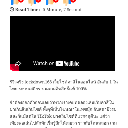
Read Time:
5 Minute, 7 Second
รีวิวจริง lockdown168 เว็บไซต์คาสิโนออนไลน์ อันดับ 1 ใน
ไทย ระบบเสถียร รวมเกมลิขสิทธิ์แท้ 100%
จำต้องออกตัวก่อนเลยว่าพวกเราเคยทดลองเล่นเว็บคาสิโน
มาเกินสิบเว็บไซต์ ทั้งๆที่เห็นโฆษณาในเฟซบุ๊ก อินสตามึงรม
และก็แม้แต่ใน TikTok บางเว็บไซต์ทีแรกๆดูดีนะ แต่ว่า
เพียงพอเล่นไปสักพักเริ่มรู้สึกได้เลยว่า ราวกับโดนหลอก เกม