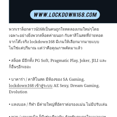
พวกเราล็อกดาวน์168เป็นคนถูกใจทดลองเกมใหม่ๆโดย
เฉพาะอย่างยิ่งพวกสล็อตค่ายนอก กับคาสิโนสดที่ถ่ายทอด
จากโต๊ะจริง lockdown168 มีเกมให้เลือกมากมายแบบ
ไม่ใช่แค่ปริมาณ แต่ว่าคือคุณภาพคัดมาแล้ว
• สล็อต มีอีกทั้ง PG Soft, Pragmatic Play, Joker, JILI และ
ก็อื่นๆอีกเยอะ
• บาคาร่า / คาสิโนสด มีห้องของ SA Gaming,
lockdown168 เข้าสู่ระบบ
AE Sexy, Dream Gaming,
Evolution
• แทงบอล / กีฬา มีค่ายใหญ่ที่อัตราต่อรองแม่น ไม่มีปรับเล่น
• หวย / เกมเทเบิล ก็มีเช่นเดียวกัน สำหรับคนถูกใจแนวเบาๆ