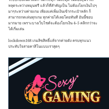
หลุดระหว่างหมุนฟรี แล้วก็ที่สำคัญเป็น ไม่ต้องโยกเงินไปๆ
มาๆระหว่างค่ายเกม เพียงแค่เพิ่มเงินเข้ากระเป๋าหลัก ก็
สามารถกดเล่นทุกเกม ทุกค่ายได้เลยโดยทันที อันนี้ชอบ
มากมาย เพราะบางเว็บไซต์จะต้องโยกเงิน 4–5 คลิกกว่าจะ
ได้เริ่มเล่น
lockdown168 เกมลิขสิทธิ์แท้จากค่ายดัง ครบทุกแนว
ประทับใจสายคาสิโนแบบเราสุดๆ