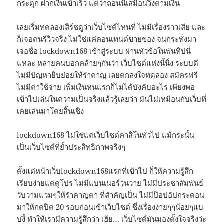
กระตุก ฝากเงินเข้าเร็ว แต่ว่าถอนนี่เสมือนวิ่งตามเงิน
เลยเริ่มทดลองเสิร์ชดูว่าเว็บไซต์ไหนที่ ไม่มีเรื่องราวเสีย และ
ก็เจอคนรีวิวจริง ไม่ใช่แค่คอนเทนต์ขายของ จนกระทั่งมา
เจอชื่อ
lockdown168 เข้าสู่ระบบ
ผ่านหัวข้อในพันทิปนี่
แหละ หลายคนบอกคล้ายๆกันว่า เว็บไซต์แห่งนี้นิ่ง ระบบดี
ไม่มีปัญหายิบย่อยให้รำคาญ เลยตกลงใจทดลอง สมัครฟรี
ไม่มีค่าใช้จ่าย เพิ่มเงินหนแรกก็ไม่ได้บังคับอะไร เพียงพอ
เข้าไปเล่นในความเป็นจริงแล้วรู้เลยว่า มันไม่เหมือนกับเว็บที่
เคยเล่นมาโดยสิ้นเชิง
lockdown168 ไม่ใช่แค่เว็บไซต์คาสิโนทั่วไป แม้กระนั้น
เป็นเว็บไซต์ที่ย้ำประสิทธิภาพจริงๆ
ตั้งแต่หน้าเว็บlockdown168แรกที่เข้าไป ก็ให้ความรู้สึก
เรียบง่ายแต่ดูโปร ไม่มีแบนเนอร์วุ่นวาย ไม่มีประชาสัมพันธ์
วับวามแวมๆให้รำคาญตา ที่สำคัญเป็น ไม่มีป๊อปอัปกระดอน
มาให้กดปิด 20 รอบก่อนเข้าเว็บไซต์ ซึ่งเรื่องง่ายๆๆน้อยๆแบ
บงี้ ทำให้เรามีความรู้สึกว่า เฮ้ย… เว็บไซต์มันมองตั้งใจจริงว่ะ