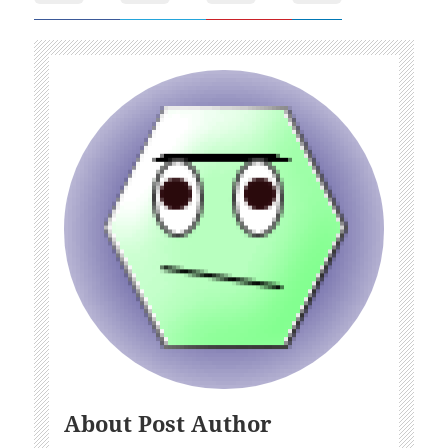
About Post Author