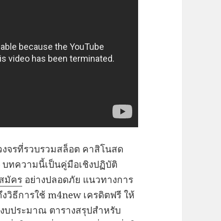
จรที่รวบรวมสล็อต คาสิโนสด
บทความนี้เป็นคู่มือเชิงปฏิบัติ
สมัคร
อย่างปลอดภัย แนวทางการ
งวิธีการใช้ m4new เครดิตฟรี ให้
ารงบประมาณ ตารางสรุปสำหรับ