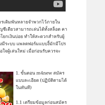
การเดิมพันหลายจำพวกไว้ภายใน
ชีเดียวสามารถเล่นได้ทั้งสล็อต คา
งโยกเงินบ่อย ทำให้สะดวกสำหรับผู้
มีระบบ แพลตฟอร์มแบบงี้มักมีโปร
อใจผู้เล่นใหม่ เมื่อก่อนรับควรจะ
1. ขั้นตอน m4new สมัคร
แบบละเอียด (ปฏิบัติตามได้
ในทันที)
1.1 เตรียมข้อมูลก่อนสมัคร