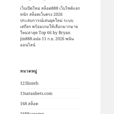
เว็บเปิดใหม่ สล็อต888 เว็บไซต์แจก
หนัก สล็อตเว็บตรง 2026
ประสบการณ์เล่นยุคใหม่ ระบบ
เสถียร พร้อมเกมให้เลือกมากมาย
ใหม่ล่าสุด Top 66 by Bryan
jin888.asia 11 ก.ย. 2026 พนัน
ออนไลน์
หมวดหมู่
123lionth
13satanbets.com
168 สล็อต
1688sagame