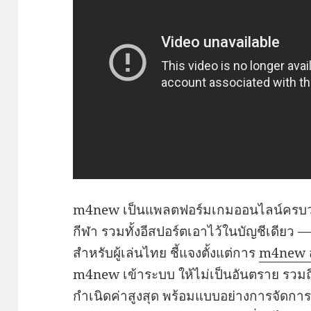
m4new เป็นแพลตฟอร์มเกมออนไลน์ครบวง
กีฬา รวมทั้งอีสปอร์ตเอาไว้ในบัญชีเดียว — 
สำหรับผู้เล่นไทย ชี้แจงตั้งแต่การ
m4new 
m4new เข้าระบบ ให้ไม่เป็นอันตราย รวมถึ
กำเนิดค่าสูงสุด พร้อมแบบอย่างการจัดก