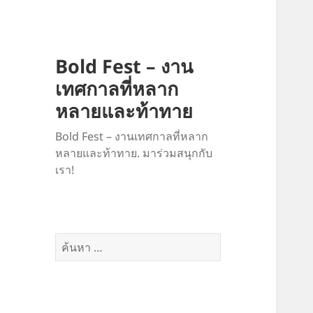
Bold Fest – งาน
เทศกาลที่หลาก
หลายและท้าทาย
Bold Fest – งานเทศกาลที่หลาก
หลายและท้าทาย. มาร่วมสนุกกับ
เรา!
ค้นหา
สำหรับ: