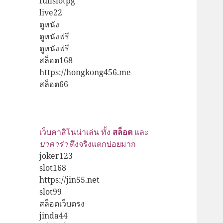
fullslotpg
live22
ดูหนัง
ดูหนังฟรี
ดูหนังฟรี
สล็อต168
https://hongkong456.me
สล็อต66
เว็บคาสิโนน่าเล่น ทั้ง
สล็อต
และ
บาคาร่า
ตึงจริงแตกบ่อยมาก
joker123
slot168
https://jin55.net
slot99
สล็อตเว็บตรง
jinda44