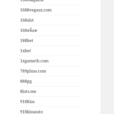
1688vegasx.com
168slot
168สล็อต
188bet
1xbet
1xgameth.com
789pluss.com
888pg
8lots.me
918Kiss
918kissauto