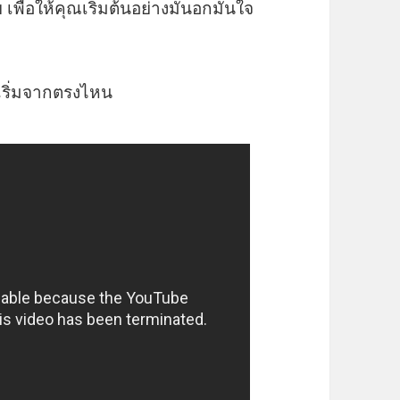
พื่อให้คุณเริ่มต้นอย่างมั่นอกมั่นใจ
เริ่มจากตรงไหน