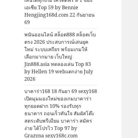
เล่นได้ทุกเกม เครดิตฟรี ที่ 1 ของ
เอเชีย Top 59 by Bennie
Hengjing168d.com 22 กันยายน
69
พนันออนไลน์ สล็อต888 สล็อตเว็บ
ตรง 2026 ประสบการณ์เล่นยุค
ใหม่ ระบบเสถียร พร้อมเกมให้
เลือกมากมาย เว็บใหญ่
Jin888.asia ทดลองเล่น Top 83
by Hellen 19 webแตกง่าย July
2026
บาคาร่า168 18 กันยา 69 sexy168
เปิดมุมมองใหม่ของเกมบาคาร่า
ทุกยอดฝาก 10% รองรับทุก
ธนาคาร ถอนเร็วทันใจ สัมผัสโต๊ะ
สดระดับพรีเมียม บาคาร่า สมัคร
ง่าย ได้โปรไว Top 97 by
Grazyna sexy168c.com