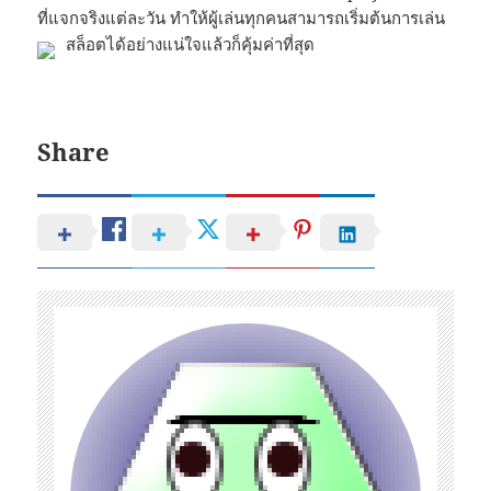
ที่แจกจริงแต่ละวัน ทำให้ผู้เล่นทุกคนสามารถเริ่มต้นการเล่น
สล็อตได้อย่างแน่ใจแล้วก็คุ้มค่าที่สุด
Share