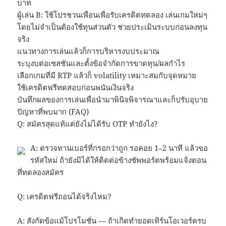
บาท
ผู้เล่น B: ใช้โปรชวนเพื่อนเพื่อรับเครดิตทดลอง เล่นเกมใหม่ๆ
โดยไม่จำเป็นต้องใช้ทุนส่วนตัว ช่วยประเมินระบบก่อนลงทุน
จริง
แนวทางการเล่นแล้วก็การบริหารงบประมาณ
ระบุงบต่อเซสชันและตั้งข้อจำกัดการขาดทุน/ผลกำไร
เลือกเกมที่มี RTP แล้วก็ volatility เหมาะสมกับจุดหมาย
ใช้เครดิตฟรีทดสอบก่อนพนันเงินจริง
บันทึกผลของการเล่นเพื่อนำมาพินิจพิจารณาและก็ปรับอุบาย
ปัญหาที่พบมาก (FAQ)
Q: สมัครสุดแท้แต่ยังไม่ได้รับ OTP ทำยังไง?
A: ตรวจทานเบอร์ที่กรอกว่าถูก รอคอย 1–2 นาที แล้วขอ
รหัสใหม่ ถ้ายังมิได้ให้ติดต่อข้างซัพพอร์ตพร้อมแจ้งตอน
ที่ทดลองสมัคร
Q: เครดิตฟรีถอนได้จริงไหม?
A: สังกัดข้อแม้โปรโมชั่น — ถ้าเกิดทำยอดเทิร์นโอเวอร์ครบ