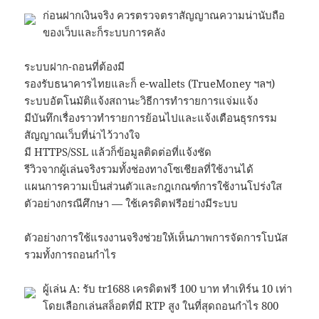
ก่อนฝากเงินจริง ควรตรวจตราสัญญาณความน่านับถือ
ของเว็บและก็ระบบการคลัง
ระบบฝาก-ถอนที่ต้องมี
รองรับธนาคารไทยและก็ e-wallets (TrueMoney ฯลฯ)
ระบบอัตโนมัติแจ้งสถานะวิธีการทำรายการแจ่มแจ้ง
มีบันทึกเรื่องราวทำรายการย้อนไปและแจ้งเตือนธุรกรรม
สัญญาณเว็บที่น่าไว้วางใจ
มี HTTPS/SSL แล้วก็ข้อมูลติดต่อที่แจ้งชัด
รีวิวจากผู้เล่นจริงรวมทั้งช่องทางโซเชียลที่ใช้งานได้
แผนการความเป็นส่วนตัวและกฎเกณฑ์การใช้งานโปร่งใส
ตัวอย่างกรณีศึกษา — ใช้เครดิตฟรีอย่างมีระบบ
ตัวอย่างการใช้แรงงานจริงช่วยให้เห็นภาพการจัดการโบนัส
รวมทั้งการถอนกำไร
ผู้เล่น A: รับ tr1688 เครดิตฟรี 100 บาท ทำเทิร์น 10 เท่า
โดยเลือกเล่นสล็อตที่มี RTP สูง ในที่สุดถอนกำไร 800