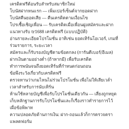
เครดิตฟรีต้อนรับสำหรับสมาชิกใหม่
โบนัสฝากหนแรก — เพิ่มเปอร์เซ็นต์จากยอดฝาก
โบนัสคืนยอดเสีย — คืนเครดิตตามเงื่อนไข
โปรเชื้อเชิญเพื่อน — รับเครดิตเมื่อเพื่อนฝูงสมัครและฝาก
แนวทางรับ tr1688 เครดิตฟรี (แบบปฏิบัติ)
อ่านรายละเอียดโปรโมชั่น อาทิเช่น ยอดเทิร์นโอเวอร์, เกมที่
ร่วมรายการ, ระยะเวลา
สมัครและก็รับรองบัญชีตามข้อตกลง (การันตีเบอร์/อีเมล)
ฝากเงินตามอย่างต่ำ (ถ้าหากมี) เพื่อรับเครดิต
ทำการพนันจนถึงยอดเทิร์นที่กำหนดก่อนถอน
ข้อพึงระวังเกี่ยวกับเครดิตฟรี
ตรวจทานว่าเกมไหนไม่ร่วมโปรโมชั่น เพื่อไม่ให้เสียเวล่ำ
เวลาสำหรับการนับเทิร์น
ห้ามใช้หลายบัญชีเพื่อรับโปรโมชั่นเดียวกัน — เสี่ยงถูกหยุด
เก็บหลักฐานการรับโปรโมชั่นและก็เรื่องราวทำรายการไว้
เผื่อข้อพิพาท
ความปลอดภัยด้านการเงิน: ฝาก-ถอนแล้วก็การตรวจตรา
แพลตฟอร์ม