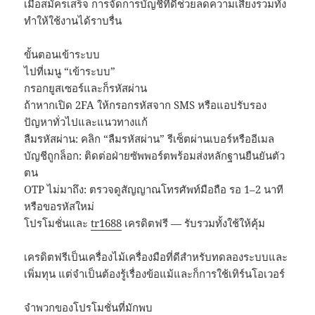
เมื่อสมัครเสร็จ การจัดการบัญชีที่ดีช่วยลดความเสี่ยงรวมทั้ง
ทำให้ใช้งานได้ราบรื่น
ขั้นตอนเข้าระบบ
ไปที่เมนู “เข้าระบบ”
กรอกยูสเซอร์และก็รหัสผ่าน
ถ้าหากเปิด 2FA ให้กรอกรหัสจาก SMS หรือแอปรับรอง
ปัญหาทั่วไปและแนวทางแก้
ลืมรหัสผ่าน: คลิก “ลืมรหัสผ่าน” รีเซ็ตผ่านเบอร์หรืออีเมล
บัญชีถูกล็อก: ติดต่อฝ่ายซัพพอร์ตพร้อมส่งหลักฐานยืนยันตัว
ตน
OTP ไม่มาถึง: ตรวจดูสัญญาณโทรศัพท์มือถือ รอ 1–2 นาที
หรือขอรหัสใหม่
โปรโมชั่นและ
tr1688
เครดิตฟรี — รับรวมทั้งใช้ให้คุ้ม
เครดิตฟรีเป็นเครื่องไม้เครื่องมือที่ดีสำหรับทดลองระบบและ
เพิ่มทุน แต่จำเป็นต้องรู้เรื่องข้อแม้และก็การใช้เทิร์นโอเวอร์
จำพวกของโปรโมชั่นที่มักพบ