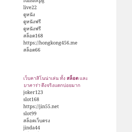
fullslotpg
live22
ดูหนัง
ดูหนังฟรี
ดูหนังฟรี
สล็อต168
https://hongkong456.me
สล็อต66
เว็บคาสิโนน่าเล่น ทั้ง
สล็อต
และ
บาคาร่า
ตึงจริงแตกบ่อยมาก
joker123
slot168
https://jin55.net
slot99
สล็อตเว็บตรง
jinda44