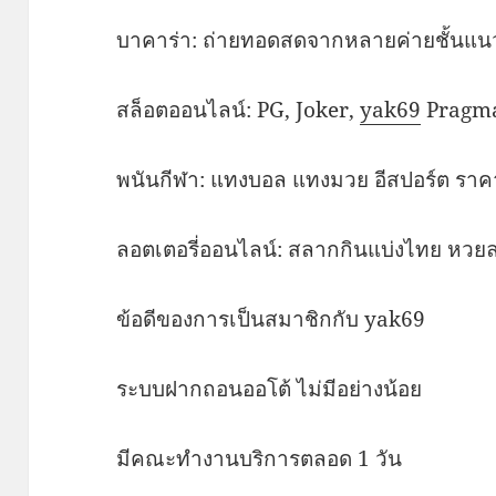
บาคาร่า: ถ่ายทอดสดจากหลายค่ายชั้นแนว
สล็อตออนไลน์: PG, Joker,
yak69
Pragmat
พนันกีฬา: แทงบอล แทงมวย อีสปอร์ต ราคา
ลอตเตอรี่ออนไลน์: สลากกินแบ่งไทย หวยลา
ข้อดีของการเป็นสมาชิกกับ yak69
ระบบฝากถอนออโต้ ไม่มีอย่างน้อย
มีคณะทำงานบริการตลอด 1 วัน