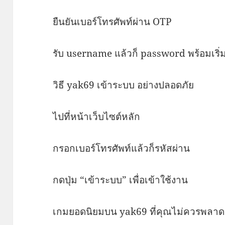
ยืนยันเบอร์โทรศัพท์ผ่าน OTP
รับ username แล้วก็ password พร้อมเริ่
วิธี yak69 เข้าระบบ อย่างปลอดภัย
ไปที่หน้าเว็บไซต์หลัก
กรอกเบอร์โทรศัพท์แล้วก็รหัสผ่าน
กดปุ่ม “เข้าระบบ” เพื่อเข้าใช้งาน
เกมยอดนิยมบน yak69 ที่คุณไม่ควรพลาด