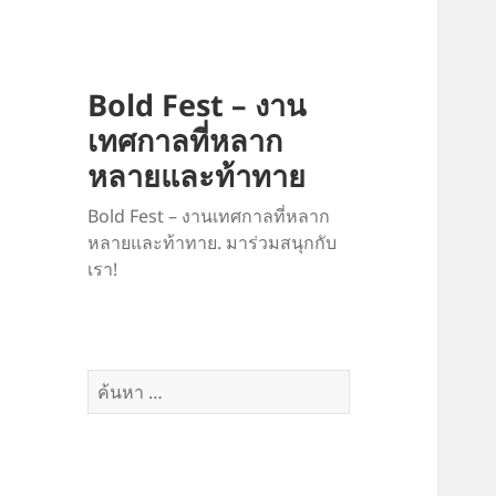
Bold Fest – งาน
เทศกาลที่หลาก
หลายและท้าทาย
Bold Fest – งานเทศกาลที่หลาก
หลายและท้าทาย. มาร่วมสนุกกับ
เรา!
ค้นหา
สำหรับ: