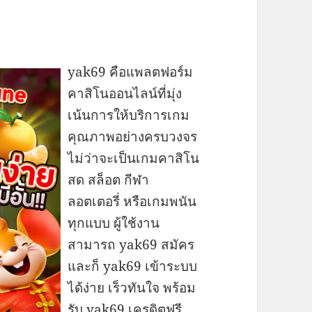
yak69 คือแพลตฟอร์ม
คาสิโนออนไลน์ที่มุ่ง
เน้นการให้บริการเกม
คุณภาพอย่างครบวงจร
ไม่ว่าจะเป็นเกมคาสิโน
สด สล็อต กีฬา
ลอตเตอรี่ หรือเกมพนัน
ทุกแบบ ผู้ใช้งาน
สามารถ yak69 สมัคร
และก็ yak69 เข้าระบบ
ได้ง่าย เร็วทันใจ พร้อม
รับ
yak69
เครดิตฟรี