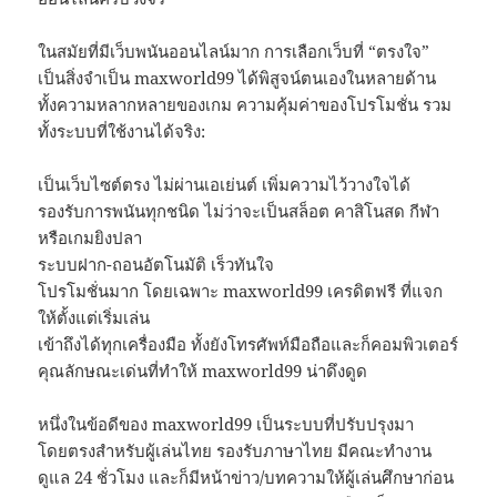
ในสมัยที่มีเว็บพนันออนไลน์มาก การเลือกเว็บที่ “ตรงใจ”
เป็นสิ่งจำเป็น maxworld99 ได้พิสูจน์ตนเองในหลายด้าน
ทั้งความหลากหลายของเกม ความคุ้มค่าของโปรโมชั่น รวม
ทั้งระบบที่ใช้งานได้จริง:
เป็นเว็บไซต์ตรง ไม่ผ่านเอเย่นต์ เพิ่มความไว้วางใจได้
รองรับการพนันทุกชนิด ไม่ว่าจะเป็นสล็อต คาสิโนสด กีฬา
หรือเกมยิงปลา
ระบบฝาก-ถอนอัตโนมัติ เร็วทันใจ
โปรโมชั่นมาก โดยเฉพาะ maxworld99 เครดิตฟรี ที่แจก
ให้ตั้งแต่เริ่มเล่น
เข้าถึงได้ทุกเครื่องมือ ทั้งยังโทรศัพท์มือถือและก็คอมพิวเตอร์
คุณลักษณะเด่นที่ทำให้ maxworld99 น่าดึงดูด
หนึ่งในข้อดีของ maxworld99 เป็นระบบที่ปรับปรุงมา
โดยตรงสำหรับผู้เล่นไทย รองรับภาษาไทย มีคณะทำงาน
ดูแล 24 ชั่วโมง และก็มีหน้าข่าว/บทความให้ผู้เล่นศึกษาก่อน