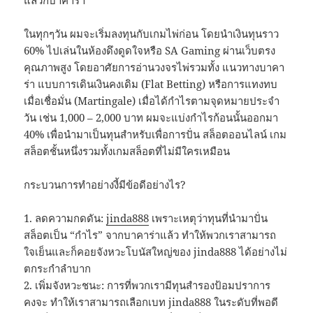
แล้วก็บาคาร่า
ในทุกๆวัน ผมจะเริ่มลงทุนกับเกมไพ่ก่อน โดยนำเงินทุนราว
60% ไปเล่นในห้องดึงดูดใจหรือ SA Gaming ผ่านเว็บตรง
คุณภาพสูง โดยอาศัยการอ่านวงจรไพ่รวมทั้ง แนวทางบาคา
ร่า แบบการเดินเงินคงเดิม (Flat Betting) หรือการแทงทบ
เมื่อเชื่อมั่น (Martingale) เมื่อได้กำไรตามจุดหมายประจำ
วัน เช่น 1,000 – 2,000 บาท ผมจะแบ่งกำไรก้อนนั้นออกมา
40% เพื่อนำมาเป็นทุนสำหรับเพื่อการปั่น สล็อตออนไลน์ เกม
สล็อตชั้นหนึ่งรวมทั้งเกมสล็อตที่ไม่มีใครเหมือน
กระบวนการทำอย่างงี้มีข้อดีอย่างไร?
1. ลดความกดดัน:
jinda888
เพราะเหตุว่าทุนที่นำมาปั่น
สล็อตเป็น “กำไร” จากบาคาร่าแล้ว ทำให้พวกเราสามารถ
ใจเย็นและก็คอยจังหวะโบนัสใหญ่ของ jinda888 ได้อย่างไม่
ตกระกำลำบาก
2. เพิ่มจังหวะชนะ: การที่พวกเรามีทุนสำรองป้อมปราการ
คงจะ ทำให้เราสามารถเลือกเบท jinda888 ในระดับที่พอดี