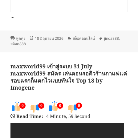
…
รูป
เขียน
หมวด
ป้าย
พูดคุย
18 มิถุนายน 2026
สล็อตออนไลน์
jinda888
,
แบบ
เมื่อ
หมู่
กำกับ
สล็อต888
เรื่อง
maxworld99 เข้าสู่ระบบ 31 July
maxworld99 สมัคร เล่นตอนรอคิวร้านกาแฟแค่
รอบแรกก็แตกไวแบบทันใจ Top 18 by
Imogene
0
0
0
0
Read Time:
4 Minute, 59 Second