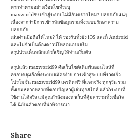
หากทำตามอย่างเงื่อนไขที่ระบุ
maxworld99 เข้าสู่ระบบ ไม่มีอันตรายไหม? ปลอดภัยแน่ๆ
เนื่องจากว่ามีการเข้ารหัสข้อมูลรวมทั้งระบบรักษาความ
ปลอดภัย
เล่นผ่านมือถือได้ไหม? ได้ รองรับทั้งยัง iOS และก็ Android
และไม่จำเป็นต้องดาวน์โหลดแอปเสริม
สรุปประเด็นหลักแล้วก็เชิญให้ท่านเริ่มต้น
สรุปแล้ว maxworld99 คือเว็บไซต์เดิมพันออนไลน์ที่
ครอบคลุมอีกทั้งระบบสมัครง่าย การเข้าสู่ระบบที่รวดเร็ว
โปรโมชั่น maxworld99 เครดิตฟรี ที่แจกจริง ทุกๆวัน รวม
ทั้งเกมหลากหลายที่ตอบปัญหาผู้เล่นทุกสไตล์ แล้วก็ระบบที่
ใช้งานได้จริง แม้คุณกำลังมองหาเว็บที่คุ้มค่ารวมทั้งเชื่อใจ
ได้ นี่เป็นคำตอบที่น่าพิจารณา
Share