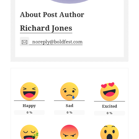
About Post Author
Richard Jones
noreply@boldfest.com
Happy
Sad
Excited
0
%
0
%
0
%