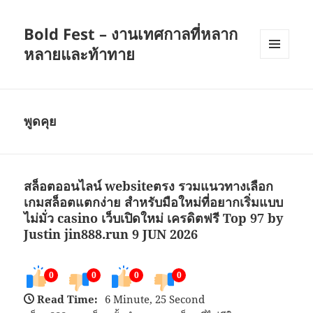
Bold Fest – งานเทศกาลที่หลาก
หลายและท้าทาย
เมนู
และวิด
เจ็ต
พูดคุย
สล็อตออนไลน์ websiteตรง รวมแนวทางเลือก
เกมสล็อตแตกง่าย สำหรับมือใหม่ที่อยากเริ่มแบบ
ไม่มั่ว casino เว็บเปิดใหม่ เครดิตฟรี Top 97 by
Justin jin888.run 9 JUN 2026
0
0
0
0
Read Time:
6 Minute, 25 Second