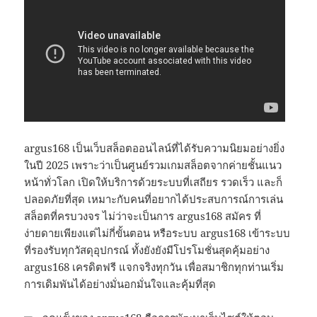
argus168 เป็นเว็บสล็อตออนไลน์ที่ได้รับความนิยมอย่างยิ่ง
ในปี 2025 เพราะว่าเป็นศูนย์รวมเกมสล็อตจากค่ายชั้นแนว
หน้าทั่วโลก เปิดให้บริการด้วยระบบที่เสถียร รวดเร็ว และก็
ปลอดภัยที่สุด เหมาะกับคนที่อยากได้ประสบการณ์การเล่น
สล็อตที่ครบวงจร ไม่ว่าจะเป็นการ argus168 สมัคร ที่
ง่ายดายเพียงแต่ไม่กี่ขั้นตอน หรือระบบ argus168 เข้าระบบ
ที่รองรับทุกวัสดุอุปกรณ์ ทั้งยังยังมีโปรโมชั่นสุดคุ้มอย่าง
argus168 เครดิตฟรี แจกจริงทุกวัน เพื่อสมาชิกทุกท่านเริ่ม
การเดิมพันได้อย่างมั่นอกมั่นใจและคุ้มที่สุด