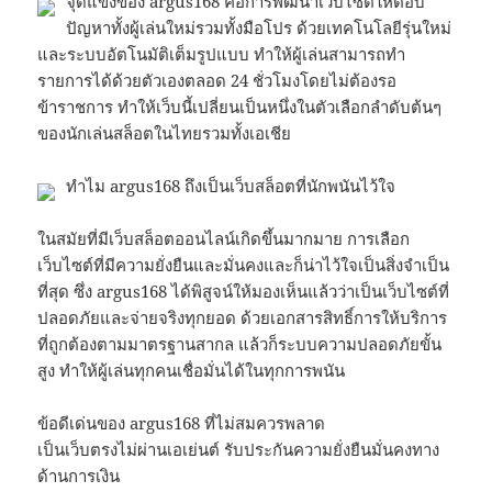
จุดแข็งของ argus168 คือการพัฒนาเว็บไซต์ให้ตอบ
ปัญหาทั้งผู้เล่นใหม่รวมทั้งมือโปร ด้วยเทคโนโลยีรุ่นใหม่
และระบบอัตโนมัติเต็มรูปแบบ ทำให้ผู้เล่นสามารถทำ
รายการได้ด้วยตัวเองตลอด 24 ชั่วโมงโดยไม่ต้องรอ
ข้าราชการ ทำให้เว็บนี้เปลี่ยนเป็นหนึ่งในตัวเลือกลำดับต้นๆ
ของนักเล่นสล็อตในไทยรวมทั้งเอเชีย
ทำไม argus168 ถึงเป็นเว็บสล็อตที่นักพนันไว้ใจ
ในสมัยที่มีเว็บสล็อตออนไลน์เกิดขึ้นมากมาย การเลือก
เว็บไซต์ที่มีความยั่งยืนและมั่นคงและก็น่าไว้ใจเป็นสิ่งจำเป็น
ที่สุด ซึ่ง argus168 ได้พิสูจน์ให้มองเห็นแล้วว่าเป็นเว็บไซต์ที่
ปลอดภัยและจ่ายจริงทุกยอด ด้วยเอกสารสิทธิ์การให้บริการ
ที่ถูกต้องตามมาตรฐานสากล แล้วก็ระบบความปลอดภัยขั้น
สูง ทำให้ผู้เล่นทุกคนเชื่อมั่นได้ในทุกการพนัน
ข้อดีเด่นของ argus168 ที่ไม่สมควรพลาด
เป็นเว็บตรงไม่ผ่านเอเย่นต์ รับประกันความยั่งยืนมั่นคงทาง
ด้านการเงิน