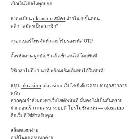
เบิกเงินได้จริงทุกยอด
ลงทะเบียน
okcasino สมัคร
ง่ายใน 3 ขั้นตอน
คลิก “สมัครเป็นสมาชิก”
กรอกเบอร์โทรศัพท์ และก็รับรองรหัส OTP
ตั้งรหัสผ่าน ผูกบัญชี แล้วเข้าเล่นได้โดยทันที
ใช้เวลาไม่ถึง 1 นาที พร้อมเริ่มเดิมพันได้ในทันที!
สรุป:
okcasino
okcasino เว็บไซต์เดียวครบ จบทุกสายการ
พนัน
หากคุณกำลังมองหาเว็บไซต์พนันที่ มั่นคง ไม่เป็นอันตราย
ฝากถอนเร็ว เกมครบ ระบบดี โปรโมชั่นแน่น — okcasino
คือเว็บที่ใช่สำหรับคุณ
สล็อตแตกง่าย
คาสิโนสดครบทุกค่าย