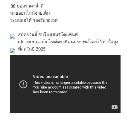
บอลราคาน้ำดี
หวยออนไลน์จ่ายเต็ม
ระบบออโต้ รองรับวอเลท
สมัครวันนี้ รับโบนัสฟรีโดยทันที
okcasino – เว็บไซต์ตรงที่คนประเทศไทยไว้วางใจสูง
ที่สุดในปี 2025