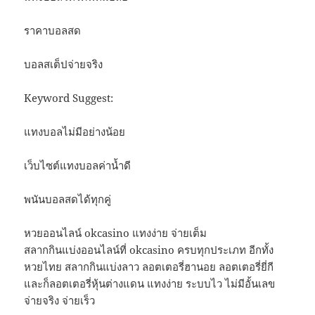
ราคาบอลสด
บอลสเต็ปจ่ายจริง
Keyword Suggest:
แทงบอลไม่มีอย่างน้อย
เว็บไซต์แทงบอลค่าน้ำดี
พนันบอลสดได้ทุกคู่
หวยออนไลน์ okcasino แทงง่าย จ่ายเต็ม
สลากกินแบ่งออนไลน์ที่ okcasino ครบทุกประเภท อีกทั้ง
หวยไทย สลากกินแบ่งลาว ลอตเตอรี่ฮานอย ลอตเตอรี่ยี่กี
และก็ลอตเตอรี่หุ้นต่างแดน แทงง่าย ระบบไว ไม่มีอั้นเลข
จ่ายจริง จ่ายเร็ว