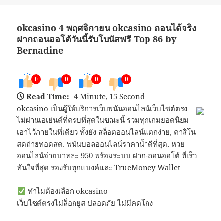
เมื่อ
หมู่
กำกับ
okcasino 4 พฤศจิกายน okcasino ถอนได้จริง
ฝากถอนออโต้วันนี้รับโบนัสฟรี Top 86 by
Bernadine
0
0
0
0
Read Time:
4 Minute, 15 Second
okcasino เป็นผู้ให้บริการเว็บพนันออนไลน์เว็บไซต์ตรง
ไม่ผ่านเอเย่นต์ที่ครบที่สุดในขณะนี้ รวมทุกเกมยอดนิยม
เอาไว้ภายในที่เดียว ทั้งยัง สล็อตออนไลน์แตกง่าย, คาสิโน
สดถ่ายทอดสด, พนันบอลออนไลน์ราคาน้ำดีที่สุด, หวย
ออนไลน์จ่ายบาทละ 950 พร้อมระบบ ฝาก-ถอนออโต้ ที่เร็ว
ทันใจที่สุด รองรับทุกแบงค์และ TrueMoney Wallet
ทำไมต้องเลือก okcasino
เว็บไซต์ตรงไม่ล็อกยูส ปลอดภัย ไม่มีคดโกง