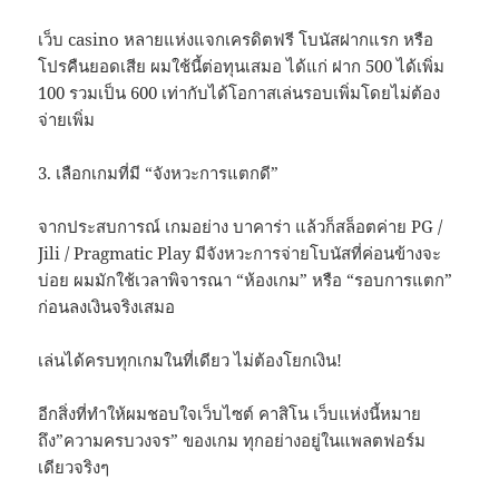
เว็บ casino หลายแห่งแจกเครดิตฟรี โบนัสฝากแรก หรือ
โปรคืนยอดเสีย ผมใช้นี้ต่อทุนเสมอ ได้แก่ ฝาก 500 ได้เพิ่ม
100 รวมเป็น 600 เท่ากับได้โอกาสเล่นรอบเพิ่มโดยไม่ต้อง
จ่ายเพิ่ม
3. เลือกเกมที่มี “จังหวะการแตกดี”
จากประสบการณ์ เกมอย่าง บาคาร่า แล้วก็สล็อตค่าย PG /
Jili / Pragmatic Play มีจังหวะการจ่ายโบนัสที่ค่อนข้างจะ
บ่อย ผมมักใช้เวลาพิจารณา “ห้องเกม” หรือ “รอบการแตก”
ก่อนลงเงินจริงเสมอ
เล่นได้ครบทุกเกมในที่เดียว ไม่ต้องโยกเงิน!
อีกสิ่งที่ทำให้ผมชอบใจเว็บไซต์ คาสิโน เว็บแห่งนี้หมาย
ถึง”ความครบวงจร” ของเกม ทุกอย่างอยู่ในแพลตฟอร์ม
เดียวจริงๆ