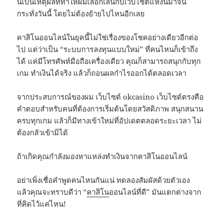
นี่เป็นเหตุผลที่ทำให้ผมเลือกเล่นกับเว็บไซต์แห่งนี้มาจน
กระทั่งวันนี้ โดยไม่ต้องย้ายไปไหนอีกเลย
คาสิโนออนไลน์ในยุคนี้ไม่ใช่เรื่องของโชคอย่างเดียวอีกต่อ
ไป แต่ว่าเป็น “ระบบการลงทุนแบบใหม่” ที่คนไหนก็เข้าถึง
ได้ แค่มีโทรศัพท์มือถือเครื่องเดียว คุณก็สามารถสนุกกับทุก
เกม ทำเงินได้จริง แล้วก็ถอนผลกำไรออกได้ตลอดเวลา
จากประสบการณ์ของผม เว็บไซต์ okcasino เว็บไซต์ตรงคือ
คำตอบสำหรับคนที่ต้องการเริ่มต้นโดยสวัสดิภาพ สนุกสนาน
ครบทุกเกม แล้วก็มีทางเข้าใหม่ที่อัปเดตตลอดระยะเวลา ไม่
ต้องกลัวเข้ามิได้
ถ้าเกิดคุณกำลังมองหาแหล่งทำเงินจากคาสิโนออนไลน์
อย่าเพิ่งเชื่อคำพูดคนไหนกันแน่ ทดลองสัมผัสด้วยตัวเอง
แล้วคุณจะทราบดีว่า “
คาสิโน
ออนไลน์ที่ดี” มันแตกต่างจาก
ที่คิดไว้แค่ไหน!