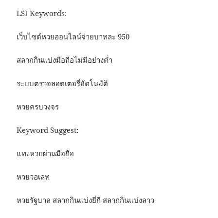
LSI Keywords:
เว็บไซต์หวยออนไลน์จ่ายบาทละ 950
สลากกินแบ่งมือถือไม่มีอย่างต่ำ
ระบบตรวจลอตเตอรี่อัตโนมัติ
หวยครบวงจร
Keyword Suggest:
แทงหวยผ่านมือถือ
หวยวอเลท
หวยรัฐบาล สลากกินแบ่งยี่กี สลากกินแบ่งลาว