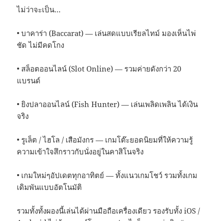
ไม่ว่าจะเป็น…
• บาคาร่า (Baccarat) — เล่นสดแบบเรียลไทม์ มองเห็นไพ่
ชัด ไม่มีคดโกง
• สล็อตออนไลน์ (Slot Online) — รวมค่ายดังกว่า 20
แบรนด์
• ยิงปลาออนไลน์ (Fish Hunter) — เล่นเพลิดเพลิน ได้เงิน
จริง
• รูเล็ต / ไฮโล / เสือมังกร — เกมโต๊ะยอดนิยมที่ให้ความรู้
ความเข้าใจสึกราวกับนั่งอยู่ในคาสิโนจริง
• เกมใหม่ๆอัปเดตทุกอาทิตย์ — ทั้งแนวเกมโชว์ รวมทั้งเกม
เดิมพันแบบอัตโนมัติ
รวมทั้งทั้งผองนี้เล่นได้ผ่านมือถือเครื่องเดียว รองรับทั้ง iOS /