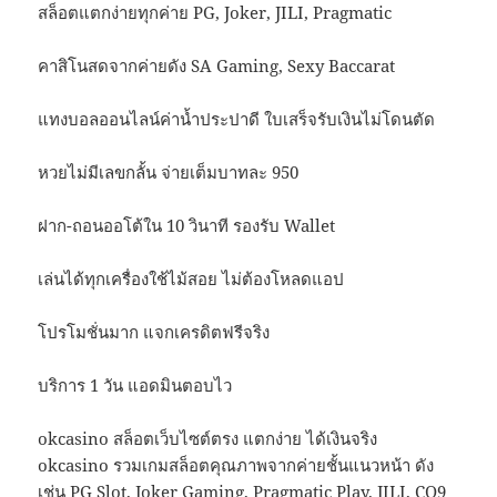
สล็อตแตกง่ายทุกค่าย PG, Joker, JILI, Pragmatic
คาสิโนสดจากค่ายดัง SA Gaming, Sexy Baccarat
แทงบอลออนไลน์ค่าน้ำประปาดี ใบเสร็จรับเงินไม่โดนตัด
หวยไม่มีเลขกลั้น จ่ายเต็มบาทละ 950
ฝาก-ถอนออโต้ใน 10 วินาที รองรับ Wallet
เล่นได้ทุกเครื่องใช้ไม้สอย ไม่ต้องโหลดแอป
โปรโมชั่นมาก แจกเครดิตฟรีจริง
บริการ 1 วัน แอดมินตอบไว
okcasino สล็อตเว็บไซต์ตรง แตกง่าย ได้เงินจริง
okcasino รวมเกมสล็อตคุณภาพจากค่ายชั้นแนวหน้า ดัง
เช่น PG Slot, Joker Gaming, Pragmatic Play, JILI, CQ9