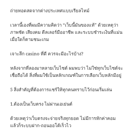
ถ่ายทอดสดจากต่างประเทศแบบเรียลไทม์
เวลานี้เองที่ผมมีความคิดว่า “เว็บนี้มันของแท้” ด้วยเหตุว่า
ภาพชัด เสียงคม ดีลเลอร์มืออาชีพ และระบบชำระเงินที่แม่น
เมื่อใดก็ตามชนะเกม
เจาะลึก casino ที่ดี ควรจะมีอะไรบ้าง?
หลังจากที่ลองมาหลายเว็บไซต์ ผมพบว่า ไม่ใช่ทุกเว็บไซต์จะ
เชื่อถือได้ สิ่งที่ผมใช้เป็นหลักเกณฑ์ในการเลือกเว็บหลักมีอยู่
5 สิ่งสำคัญที่ต้องการแชร์ให้ทุกคนทราบไว้ก่อนเริ่มเล่น
1.ต้องเป็นเว็บตรง ไม่ผ่านเอเย่นต์
ด้วยเหตุว่าเว็บตรงจะจ่ายจริงทุกยอด ไม่มีการหักค่าคอม
แล้วก็ระบบฝาก-ถอนออโต้เร็วไว