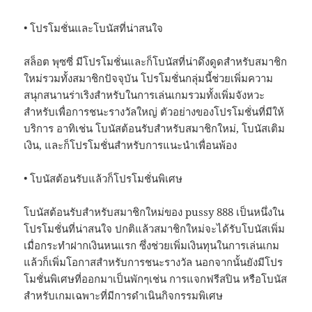
• โปรโมชั่นและโบนัสที่น่าสนใจ
สล็อต พุซซี่ มีโปรโมชั่นและก็โบนัสที่น่าดึงดูดสำหรับสมาชิก
ใหม่รวมทั้งสมาชิกปัจจุบัน โปรโมชั่นกลุ่มนี้ช่วยเพิ่มความ
สนุกสนานร่าเริงสำหรับในการเล่นเกมรวมทั้งเพิ่มจังหวะ
สำหรับเพื่อการชนะรางวัลใหญ่ ตัวอย่างของโปรโมชั่นที่มีให้
บริการ อาทิเช่น โบนัสต้อนรับสำหรับสมาชิกใหม่, โบนัสเติม
เงิน, และก็โปรโมชั่นสำหรับการแนะนำเพื่อนพ้อง
• โบนัสต้อนรับแล้วก็โปรโมชั่นพิเศษ
โบนัสต้อนรับสำหรับสมาชิกใหม่ของ pussy 888 เป็นหนึ่งใน
โปรโมชั่นที่น่าสนใจ ปกติแล้วสมาชิกใหม่จะได้รับโบนัสเพิ่ม
เมื่อกระทำฝากเงินหนแรก ซึ่งช่วยเพิ่มเงินทุนในการเล่นเกม
แล้วก็เพิ่มโอกาสสำหรับการชนะรางวัล นอกจากนั้นยังมีโปร
โมชั่นพิเศษที่ออกมาเป็นพักๆเช่น การแจกฟรีสปิน หรือโบนัส
สำหรับเกมเฉพาะที่มีการดำเนินกิจกรรมพิเศษ