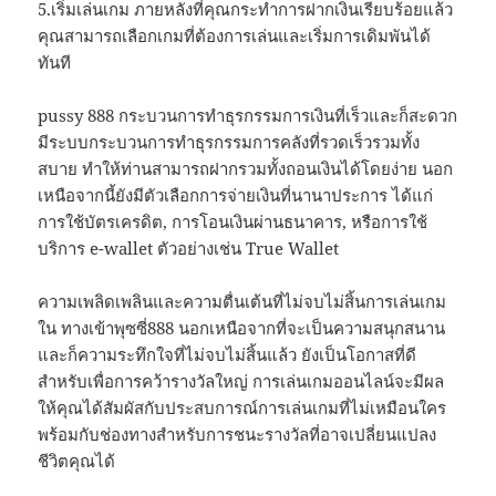
5.เริ่มเล่นเกม ภายหลังที่คุณกระทำการฝากเงินเรียบร้อยแล้ว
คุณสามารถเลือกเกมที่ต้องการเล่นและเริ่มการเดิมพันได้
ทันที
pussy 888 กระบวนการทำธุรกรรมการเงินที่เร็วและก็สะดวก
มีระบบกระบวนการทำธุรกรรมการคลังที่รวดเร็วรวมทั้ง
สบาย ทำให้ท่านสามารถฝากรวมทั้งถอนเงินได้โดยง่าย นอก
เหนือจากนี้ยังมีตัวเลือกการจ่ายเงินที่นานาประการ ได้แก่
การใช้บัตรเครดิต, การโอนเงินผ่านธนาคาร, หรือการใช้
บริการ e-wallet ตัวอย่างเช่น True Wallet
ความเพลิดเพลินและความตื่นเต้นที่ไม่จบไม่สิ้นการเล่นเกม
ใน ทางเข้าพุซซี่888 นอกเหนือจากที่จะเป็นความสนุกสนาน
และก็ความระทึกใจที่ไม่จบไม่สิ้นแล้ว ยังเป็นโอกาสที่ดี
สำหรับเพื่อการคว้ารางวัลใหญ่ การเล่นเกมออนไลน์จะมีผล
ให้คุณได้สัมผัสกับประสบการณ์การเล่นเกมที่ไม่เหมือนใคร
พร้อมกับช่องทางสำหรับการชนะรางวัลที่อาจเปลี่ยนแปลง
ชีวิตคุณได้