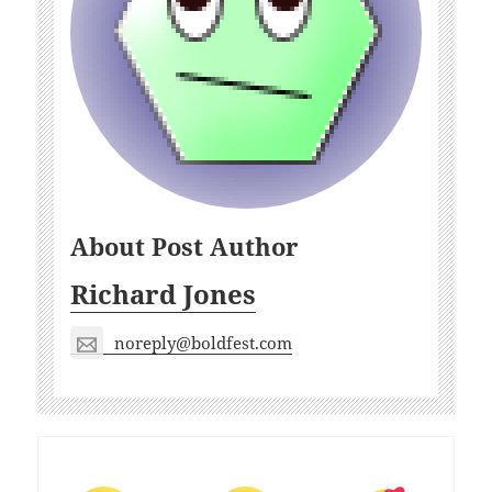
About Post Author
Richard Jones
noreply@boldfest.com