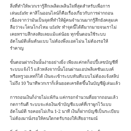
สิ่งที่ทำให้พวกเรารู้สึกเพลิดเพลินใจที่สุดสำหรับเพื่อการ
เล่นufa9r คาสิโนออนไลน์ก็คือเรื่องเกี่ยวกับการฝากถอน
เนื่องจากว่ามันเป็นจุดที่ทำให้ผู้คนจำนวนมากรู้สึกยังคลุมเค
ลือว่าจะโดนโกงไหม ufa9r ทำจุดนี้ได้ดีมากมายจนเราไม่
เคยทราบสึกสงสัยเลยแม้แต่น้อย ทุกขั้นตอนใช้ระบบ
อัตโนมัติเต็มต้นแบบ ไม่ต้องพึ่งแอดไม่น ไม่ต้องรอให้
รำคาญ
ขั้นตอนฝากเงินนั้นง่ายอย่างยิ่ง เพียงแค่กดก็อปปี้เลขบัญชีที่
ระบบแจ้งไว้ แล้วหลังจากนั้นโอนผ่านแอปพลิเคชันแบงค์
หรือทรูวอเลทก็ได้ เงินจะเข้าระบบทันทีแบบไม่ต้องแจ้งสลิป
ไม่ถึง 10 วินาทีพวกเราก็เห็นยอดเครดิตขึ้นในบัญชีผู้เล่นแล้ว
การถอนเงินก็ง่ายไม่แพ้กัน แค่กรอกจำนวนที่อยากถอนแล้ว
กดการันตี ระบบจะส่งเงินเข้าบัญชีแบงค์ที่เราผูกไว้แบบ
อัตโนมัติ รอคอยไม่เกิน 1-2 นาที เงินก็ฝากบัญชีเป็นระเบียบ
ไม่ต้องมานั่งรอให้คนใดกดรับรองให้เสียอารมณ์