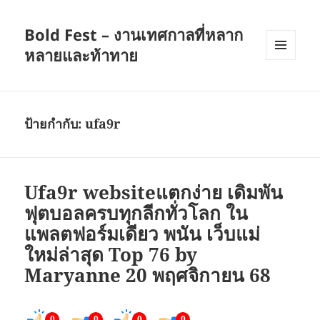
Bold Fest – งานเทศกาลที่หลาก
หลายและท้าทาย
เมนู
และวิด
เจ็ต
ป้ายกำกับ:
ufa9r
Ufa9r websiteแตกง่าย เดิมพัน
ฟุตบอลครบทุกลีกทั่วโลก ใน
แพลตฟอร์มเดียว พนัน เว็บแม่
ใหม่ล่าสุด Top 76 by
Maryanne 20 พฤศจิกายน 68
0
0
0
0