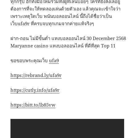
ทุกกรุ๊ป อีกทั้งมือใหม่รวมทั้งผู้ที่เล่นบ่อยๆ ใครที่ยังลังเลอยู่
ต้องการที่จะให้ทดลองเล่นด้วยตัวเอง แล้วคุณจะเข้าใจว่า
เพราะเหตุใดเว็บ พนันบอลออนไลน์ นี้ถึงได้ชื่อว่าเป็น
เว็บufa9r ที่ครบจบทุกเกมจากค่ายแท้จริงๆ
ฝาก-ถอน ไม่มีขั้นต่ำ แทงบอลออนไลน์ 30 December 2568
Maryanne casino แทงบอลออนไลน์ ที่ดีที่สุด Top 11
ขอขอบพระคุณเว็บ
ufa9
https://rebrand.ly/ufa9r
https://cutly.info/ufa9r
https://bitt.to/lb85vw