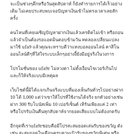
จะเป็นช่วงๆดึกหรือวันสุดสัปดาห์ ก็ยังทำรายการได้เร็วอย่าง
เดิม ไม่เคยประสบพบเจอปัญหาเงินเข้าไม่ตรงเวลาเลยสัก
ครั้ง
คนไหนที่เคยเผชิญปัญหาฝากเงินแล้วเครดิตไม่เข้า หรือถอน
แล้วจำเป็นต้องรอแอดมินตอบข้ามวัน ทดลองเปลี่ยนแปลง
มาใช้ ufa9 แล้วคุณจะทราบดีว่าแทงบอลออนไลน์ คาสิโน
ออนไลน์ดีๆที่ใส่ใจระบบเล็กๆอย่างงี้ยังมีอยู่จริงในวงการ
โปรโมชั่นของ ufa9r ไม่ลวงตา ไม่ตั้งเงื่อนไขเวอร์เกินไป
และก็ให้จริงแบบมีเหตุผล
เว็บไซต์นี้มิได้แจกเกินจริงแบบที่มองเห็นกันทั่วๆไปอย่างฝาก
10 ได้ 1,000 แต่ว่าเขาให้โปรที่ใช้งานได้จริง ยกตัวอย่างเช่น
ฝาก 300 รับโบนัสเพิ่ม 10 เปอร์เซ็นต์ เทิร์นเพียงแค่ 2 เท่า
หรือโปรรับเงินคืนทุกสัปดาห์จากยอดเสียแบบไม่ต้องกดรับ
อีกจุดที่เราufa9rชอบคือมีโปรสะสมยอดเล่นรับของขวัญ ดัง
เช่น สะสมยอดในเดือนครบตามเป้ารับของขวัญพิเศษ หรือ