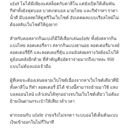
ufa9 ไม่ได้มีเพียงแค่สล็อตกับคาสิโน แต่ยังเปิดให้เดิมพัน
กีฬาทั้งยังฟุตบอล บาสเกตบอล มวยไทย และกีฬาฯลฯ ราคา
น้ำดี มีบอลสดให้ดูฟรีในเว็บไซต์ อัปเดตผลแบบเรียลไทม์ไม่
ต้องสลับเว็บไซต์ให้ยุ่งยาก
สำหรับคอสลากกินแบ่งก็มีให้เลือกเล่นufa9r ทั้งยังสลากกิน
แบ่งไทย ลอตเตอรี่ลาว สลากกินแบ่งฮานอย ลอตเตอรี่มาเลย์
ลอตเตอรี่ยี่กี และลอตเตอรี่หุ้น แถมยังส่งผลรางวัลย้อนไปให้
ดูย้อนหลังอีกด้วย ที่สำคัญคืออัตราจ่ายมากถึงบาทละ 950
แบบไม่ต้องแย่งเจ้ามือ
ผู้ที่เคยจะต้องเล่นหลายเว็บไซต์เนื่องจากหาเว็บไซต์เดียวที่มี
ทั้งคาสิโน กีฬา ลอตเตอรี่ มิได้ ช่วงนี้สามารถย้ายมาใช้ แทง
บอลออนไลน์ แล้วเล่นได้ทุกอย่างจบในเว็บไซต์เดียว ไม่ต้อง
ย้ายเงินผ่านกระเป๋าให้เสียเวล่ำเวลา
ฝากถอนกับ ufa9r ง่ายจริงไม่จกตา ระบบออโต้เต็มต้นแบบ
เงินเข้าออกในไม่กี่วินาที