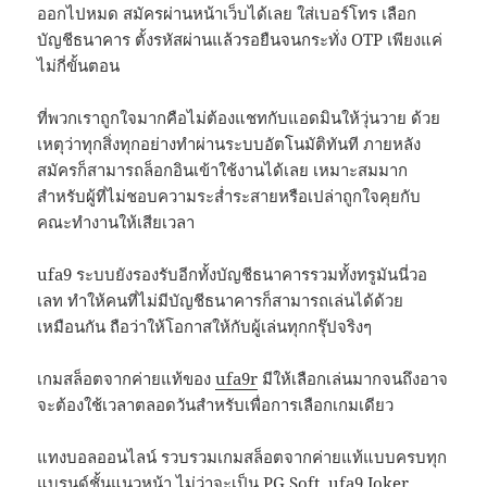
ออกไปหมด สมัครผ่านหน้าเว็บได้เลย ใส่เบอร์โทร เลือก
บัญชีธนาคาร ตั้งรหัสผ่านแล้วรอยืนจนกระทั่ง OTP เพียงแค่
ไม่กี่ขั้นตอน
ที่พวกเราถูกใจมากคือไม่ต้องแชทกับแอดมินให้วุ่นวาย ด้วย
เหตุว่าทุกสิ่งทุกอย่างทำผ่านระบบอัตโนมัติทันที ภายหลัง
สมัครก็สามารถล็อกอินเข้าใช้งานได้เลย เหมาะสมมาก
สำหรับผู้ที่ไม่ชอบความระส่ำระสายหรือเปล่าถูกใจคุยกับ
คณะทำงานให้เสียเวลา
ufa9 ระบบยังรองรับอีกทั้งบัญชีธนาคารรวมทั้งทรูมันนี่วอ
เลท ทำให้คนที่ไม่มีบัญชีธนาคารก็สามารถเล่นได้ด้วย
เหมือนกัน ถือว่าให้โอกาสให้กับผู้เล่นทุกกรุ๊ปจริงๆ
เกมสล็อตจากค่ายแท้ของ
ufa9r
มีให้เลือกเล่นมากจนถึงอาจ
จะต้องใช้เวลาตลอดวันสำหรับเพื่อการเลือกเกมเดียว
แทงบอลออนไลน์ รวบรวมเกมสล็อตจากค่ายแท้แบบครบทุก
แบรนด์ชั้นแนวหน้า ไม่ว่าจะเป็น PG Soft,
ufa9
Joker