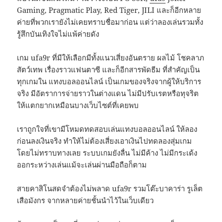
Gaming, Pragmatic Play, Red Tiger, JILI และก็อีกหลาย
ค่ายที่พวกเรายังไม่เคยทราบชื่อมาก่อน แต่ว่าลองเล่นรวมทั้ง
รู้สึกบันเทิงใจไม่แพ้ค่ายดัง
เกม ufa9r ที่มีให้เลือกมีทั้งแนวเสี่ยงอันตราย ผลไม้ โชคลาภ
สัตว์เทพ เรื่องราวแฟนตาซี และก็อีกสารพัดธีม ที่สำคัญเป็น
ทุกเกมใน แทงบอลออนไลน์ เป็นเกมของจริงจากผู้ให้บริการ
จริง มีอัตราการจ่ายราวในต่างแดน ไม่มีปรับเรตหรือทุจริต
ให้แตกยากเหมือนบางเว็บไซต์ที่เคยพบ
เราถูกใจที่เขามีโหมดทดสอบเล่นแทงบอลออนไลน์ ให้ลอง
ก่อนลงเงินจริง ทำให้ไม่ต้องเสี่ยงเอาเงินไปทดลองสุ่มเกม
โดยไม่ทราบทางเลย ระบบเกมยังลื่น ไม่มีค้าง ไม่มีกระเด้ง
ออกระหว่างเล่นแม้จะเล่นผ่านมือถือก็ตาม
สายคาสิโนสดจำต้องไม่พลาด ufa9r รวมโต๊ะบาคาร่า รูเล็ต
เสือมังกร จากหลายค่ายชั้นนำไว้ในเว็บเดียว