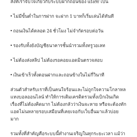
สิ่งที่เราจับใจเกี่ยวกับระบบฝากถอนของ ufa9r เป็น
• ไม่มีขั้นต่ำในการฝาก จะฝาก 1 บาทก็เริ่มเล่นได้ทันที
• ถอนเงินได้ตลอด 24 ชั่วโมง ไม่จำกัดรอบต่อวัน
• รองรับทั้งยังบัญชีธนาคารชั้นนำรวมทั้งทรูวอเลท
• ไม่ต้องส่งสลิป ไม่ต้องรอคอยแอดมินตรวจสอบ
• เงินเข้าเร็วทั้งตอนฝากและถอนข้างในไม่กี่วินาที
ส่วนตัวสำหรับเราที่เป็นคนใจร้อนและไม่ถูกใจความโกลาหล
แทงบอลออนไลน์ ทำให้การเติมเครดิตรวมทั้งเบิกเงินเกิด
เรื่องที่ไม่ต้องคิดมาก ไม่ต้องกลัวว่าเงินจะหาย หรือจะต้องทัก
แอดไม่นหลายรอบเสมือนที่เคยเจอกับเว็บอื่นมาแล้วบ่อย
มาก
รวมทั้งที่สำคัญคือระบบนี้ทำงานเจริญในทุกระยะเวลา แม้ว่า