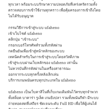
ทุกเวลา พร้อมระบบรักษาความปลอดภัยที่เคร่งครัดรวมทั้ง
ตรวจสอบการเข้าใช้งานทุกคราว เพื่อคุ้มครองการเข้าถึงโดย
ไม่ได้รับอนุญาต
กรรมวิธีการเข้าสู่ระบบ ufaheno
เข้าเว็บไซต์ ufaheno
คลิกปุ่ม “เข้าระบบ”
กรอกเบอร์โทรศัพท์รวมทั้งรหัสผ่าน
กดยืนยันเพื่อเข้าสู่หน้าหลักของระบบ
เทคนิคสำหรับในการเข้าสู่ระบบโดยสวัสดิภาพ
เข้าสู่ระบบผ่านเว็บหลักของ ufaheno เท่านั้น
ไม่ควรบันทึกรหัสผ่านในเครื่องสาธารณะ
ออกจากระบบทุกครั้งหลังเลิกเล่น
บริการเกมพนันครบทุกประเภทใน ufaheno
ufaheno เป็นเว็บคาสิโนที่เก็บเกมเดิมพันไว้ครบทุกจำพวก
ทั้งสล็อต บาคาร่า รูเล็ต เกมยิงปลา รวมทั้งพนันกีฬา มีระบบ
ถ่ายทอดสดที่เสถียร ชัดเจนระดับ Full HD เพื่อให้ผู้เล่นได้