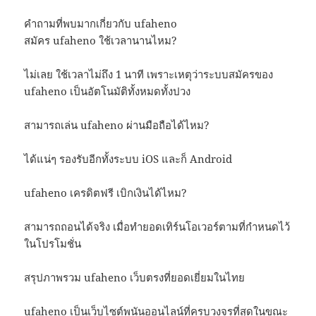
คำถามที่พบมากเกี่ยวกับ ufaheno
สมัคร ufaheno ใช้เวลานานไหม?
ไม่เลย ใช้เวลาไม่ถึง 1 นาที เพราะเหตุว่าระบบสมัครของ
ufaheno เป็นอัตโนมัติทั้งหมดทั้งปวง
สามารถเล่น ufaheno ผ่านมือถือได้ไหม?
ได้แน่ๆ รองรับอีกทั้งระบบ iOS และก็ Android
ufaheno เครดิตฟรี เบิกเงินได้ไหม?
สามารถถอนได้จริง เมื่อทำยอดเทิร์นโอเวอร์ตามที่กำหนดไว้
ในโปรโมชั่น
สรุปภาพรวม ufaheno เว็บตรงที่ยอดเยี่ยมในไทย
ufaheno เป็นเว็บไซต์พนันออนไลน์ที่ครบวงจรที่สุดในขณะ