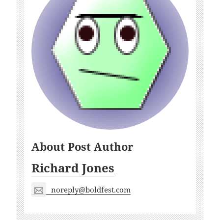
About Post Author
Richard Jones
noreply@boldfest.com