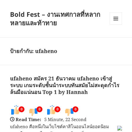
Bold Fest – งานเทศกาลที่หลาก
หลายและท้าทาย
เมนู
และวิด
เจ็ต
ป้ายกำกับ:
ufaheno
ufaheno สมัคร 21 ธันวาคม ufaheno เข้าสู่
ระบบ เกมระดับชั้นนำระบบทันสมัยไม่สะดุดกำไร
ล้นมือแน่นอน Top 1 by Hannah
0
0
0
0
Read Time:
5 Minute, 22 Second
ufaheno คือหนึ่งในเว็บไซต์คาสิโนออนไลน์ยอดนิยม