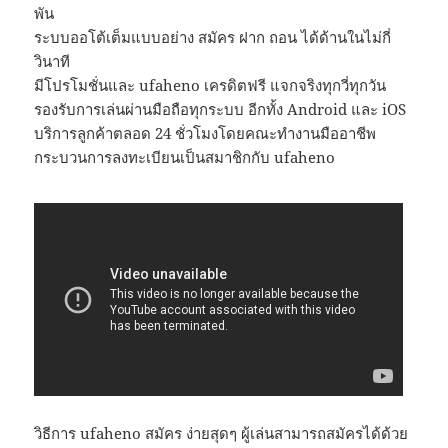
พัน
ระบบออโต้เต็มแบบอย่าง สมัคร ฝาก ถอน ได้ด้านในไม่กี่
วินาที
มีโปรโมชั่นและ ufaheno เครดิตฟรี แจกจริงทุกวี่ทุกวัน
รองรับการเล่นผ่านมือถือทุกระบบ อีกทั้ง Android และ iOS
บริการลูกค้าตลอด 24 ชั่วโมงโดยคณะทำงานมืออาชีพ
กระบวนการลงทะเบียนเป็นสมาชิกกับ ufaheno
วิธีการ ufaheno สมัคร ง่ายสุดๆ ผู้เล่นสามารถสมัครได้ด้วย